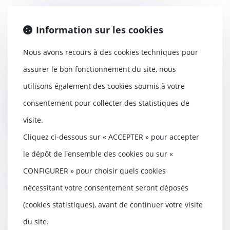
Matériaux de construction : la
commission des affaires
Information sur les cookies
économiques du Sénat saisit
l’Autorité de la concurrence
Nous avons recours à des cookies techniques pour
13/05/2026
assurer le bon fonctionnement du site, nous
Dans le contexte de la poursuite
de la crise du logement, la
utilisons également des cookies soumis à votre
commission des a...
consentement pour collecter des statistiques de
Lire la suite
visite.
Cliquez ci-dessous sur « ACCEPTER » pour accepter
le dépôt de l'ensemble des cookies ou sur «
CONFIGURER » pour choisir quels cookies
Dialogue social et formation :
nouvelles règles de versement et
nécessitant votre consentement seront déposés
de contrôle des contributions
(cookies statistiques), avant de continuer votre visite
conventionnelles
du site.
11/05/2026