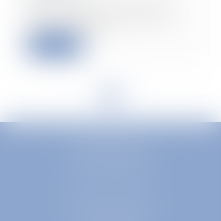
Par un arrêt du 10 septembre
2025, la chambre sociale de la
Cour de cassation...
Lire la suite
<<
<
...
3
4
5
6
7
8
9
...
>
>>
EUROPA AVOCATS
1 Place Firmin Gautier
38000 GRENOBLE
SELARL inter-barreaux
1 rue général Ferrié