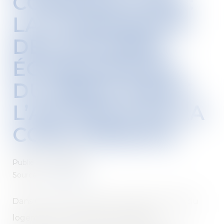
CONSTRUCTION :
LA COMMISSION
DES AFFAIRES
ÉCONOMIQUES
DU SÉNAT SAISIT
L’AUTORITÉ DE LA
CONCURRENCE
Publié le :
13/05/2026
Source :
www.senat.fr
Dans le contexte de la poursuite de la crise du
logement, la commission des affaires