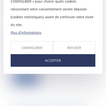
CONFIGURER » pour choisir quels cookies
Lire la suite
nécessitant votre consentement seront déposés
(cookies statistiques), avant de continuer votre visite
du site.
Dialogue social et formation :
Plus d'informations
nouvelles règles de versement et
de contrôle des contributions
CONFIGURER
REFUSER
conventionnelles
11/05/2026
Un décret du 8 avril 2026 est
ACCEPTER
venu préciser les modalités de
gestion, de cont...
Lire la suite