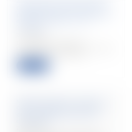
Abus de position dominante par
Google dans le domaine de la
publicité en ligne : 2,95 milliards
d'euros d'amende - Actu-
Juridique
26/09/2025
Le 5 septembre 2025, la
Commission européenne a infligé
à Google une amende d...
Lire la suite
Maladie pendant les congés : la
Cour de cassation consacre le
droit au report des jours de
congé payé
22/09/2025