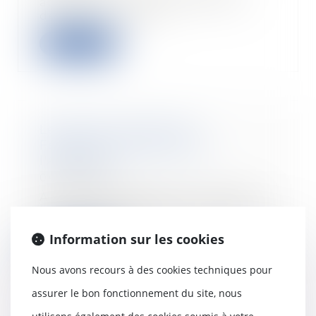
appartient à une SCI dont l’un
des époux est ass...
Lire la suite
Le vélo et l'assurance |
Fédération Française de
l'Assurance
04/04/2018
À la fois écologique et pratique,
le vélo s’impose de plus en plus
comme un m...
Information sur les cookies
Lire la suite
Nous avons recours à des cookies techniques pour
assurer le bon fonctionnement du site, nous