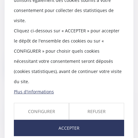
utilisons également des cookies soumis à votre
Travailleurs autonomes :
consentement pour collecter des statistiques de
l’exécutif propose de leur
visite.
accorder certains droits des
salariés
Cliquez ci-dessous sur « ACCEPTER » pour accepter
03/04/2018
le dépôt de l'ensemble des cookies ou sur «
Le législateur semble vouloir
CONFIGURER » pour choisir quels cookies
encourager certaines formes de
travail autonome...
nécessitant votre consentement seront déposés
Lire la suite
(cookies statistiques), avant de continuer votre visite
du site.
Plus d'informations
Achat de voiture en ligne - Les
CONFIGURER
REFUSER
options n’entravent pas le droit
de rétractation - Actualité - UFC-
Que Choisir
ACCEPTER
30/03/2018