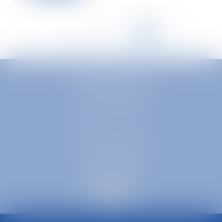
<<
<
...
337
338
339
340
341
342
343
>
>>
EUROPA AVOCATS
1 Place Firmin Gautier
38000 GRENOBLE
SELARL inter-barreaux
1 rue général Ferrié
73000 CHAMBÉRY