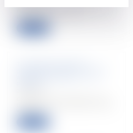
Dans un jugement rendu
récemment, la Cour de cassation
précise que le choix d...
Lire la suite
Trottinettes électriques,
gyropodes, gyroroues… quelles
assurances souscrire ? - Le
Parisien
28/03/2018
Ces engins ultra-pratiques vous
tentent ? Avant de sauter le pas,
vérifiez d’...
Lire la suite