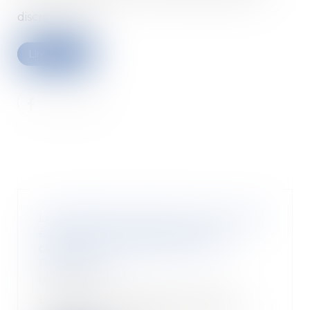
discrimination...
Lire la suite
Le logement familial en SCI peut
être vendu sans l’accord du
conjoint - Achat-Vente - Le
Particulier
04/04/2018
Lorsque le logement familial