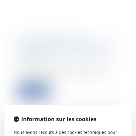
Un salarié, licencié pour
covoiturage avec une voiture de
fonction, est débouté en appel
11/09/2018
Le conseil des prud’hommes, qui
estime les gains à « plusieurs
milliers d’eur...
Lire la suite
Information sur les cookies
Sur Internet aussi, l'entente sur
Nous avons recours à des cookies techniques pour
les prix peut coûter cher