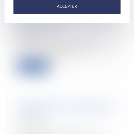
ACCEPTER
Logement étudiant : 5 conseils
avant de signer
04/09/2018
Vous êtes étudiant et allez
bientôt emménager dans votre
nouvel appartement ?...
Lire la suite
Fissures dans une construction et
caractérisation du dol du bureau
d’études
04/09/2018
Un promoteur fait édifier un