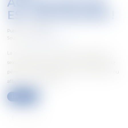
ACTUALISATION
EST NÉCESSAIRE !
Publié le :
04/09/2018
Source :
www2.editions-tissot.fr
La loi renforçant la lutte contre les violences
sexuelles et sexistes modifie un article du Code
pénal sur le harcèlement qui doit être diffusé ou
affiché dans l’entreprise...
Lire la suite