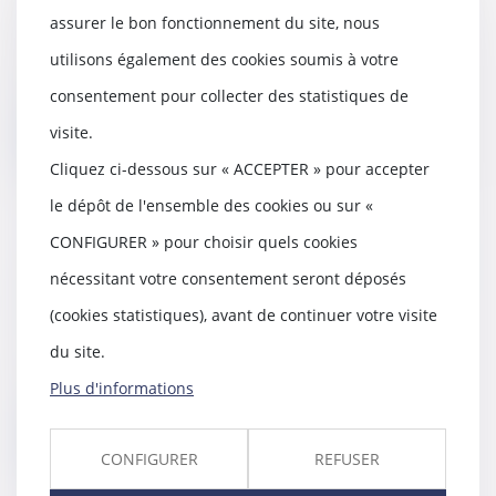
assurer le bon fonctionnement du site, nous
07/09/2018
Par une décision du 24 juillet
utilisons également des cookies soumis à votre
2018, la Commission européenne
a infligé des a...
consentement pour collecter des statistiques de
visite.
Lire la suite
Cliquez ci-dessous sur « ACCEPTER » pour accepter
le dépôt de l'ensemble des cookies ou sur «
CONFIGURER » pour choisir quels cookies
Fin du régime de Sécurité sociale
nécessitant votre consentement seront déposés
étudiante
(cookies statistiques), avant de continuer votre visite
05/09/2018
du site.
"C'est un choc de simplification.
On passe à un système beaucoup
Plus d'informations
plus simple...
Lire la suite
CONFIGURER
REFUSER