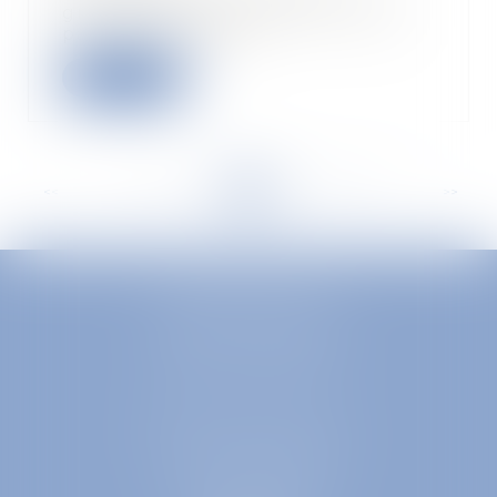
groupe d’immeubles qu’il vend
par lots en l’état...
Lire la suite
<<
<
...
316
317
318
319
320
321
322
...
>
>>
EUROPA AVOCATS
1 Place Firmin Gautier
38000 GRENOBLE
SELARL inter-barreaux
1 rue général Ferrié
73000 CHAMBÉRY