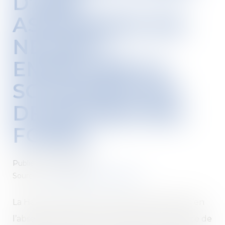
D'UNE
ASSURANCE-VIE
NE PEUT
EMPÊCHER LE
SOUSCRIPTEUR
DE RETIRER SES
FONDS
Publié le :
10/03/2020
Source :
demarchesadministratives.fr
La Haute juridiction a récemment précisé qu’en
l’absence de renonciation expresse à l’exercice de