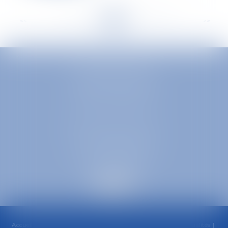
<<
<
...
240
241
242
243
244
245
246
...
>
>>
EUROPA AVOCATS
1 Place Firmin Gautier
38000 GRENOBLE
SELARL inter-barreaux
1 rue général Ferrié
73000 CHAMBÉRY
Accueil
Cabinet
Équipe
Compétences
Honoraires
Actualités