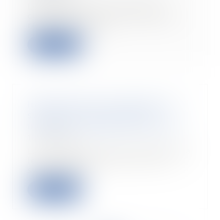
Le solde du prix n'est dû au
constructeur qu'à la levée des
réserves. Si aucu...
Lire la suite
Indemnisation du préjudice du
syndicat en cas de travaux
irréguliers réalisés par le syndic
10/03/2020
La cour d’appel peut décider que
le préjudice résultant, pour le
syndicat des...
Lire la suite