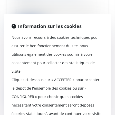
La prescription biennale du Code
de la consommation constitue
une exception p...
Information sur les cookies
Lire la suite
Nous avons recours à des cookies techniques pour
assurer le bon fonctionnement du site, nous
utilisons également des cookies soumis à votre
L’utilité du procès-verbal de
consentement pour collecter des statistiques de
contrôle Urssaf
12/03/2020
visite.
Selon l’article R. 243-59 IV du
Cliquez ci-dessous sur « ACCEPTER » pour accepter
Code de la sécurité sociale, à
l'issue de la...
le dépôt de l'ensemble des cookies ou sur «
Lire la suite
CONFIGURER » pour choisir quels cookies
nécessitant votre consentement seront déposés
(cookies statistiques), avant de continuer votre visite