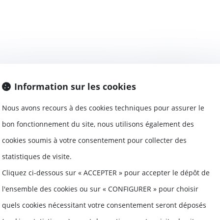
ux mesures de soutien aux entreprises de la
Information sur les cookies
l'Économie vient d'annoncer deux mesures de
Nous avons recours à des cookies techniques pour assurer le
bon fonctionnement du site, nous utilisons également des
cookies soumis à votre consentement pour collecter des
statistiques de visite.
Cliquez ci-dessous sur « ACCEPTER » pour accepter le dépôt de
ques : l'exécutif s'attaque aux DPE tronqués 
l'ensemble des cookies ou sur « CONFIGURER » pour choisir
quels cookies nécessitant votre consentement seront déposés
ifier, par arrêté, le calcul du DPE actuel qui p