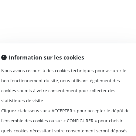
Information sur les cookies
au dépassement du temps normal de trajet d
suffisante
Nous avons recours à des cookies techniques pour assurer le
bon fonctionnement du site, nous utilisons également des
isant de la contrepartie financière au temps 
cookies soumis à votre consentement pour collecter des
statistiques de visite.
Cliquez ci-dessous sur « ACCEPTER » pour accepter le dépôt de
l'ensemble des cookies ou sur « CONFIGURER » pour choisir
quels cookies nécessitant votre consentement seront déposés
 l'AMF : l'assurance est au beau fixe