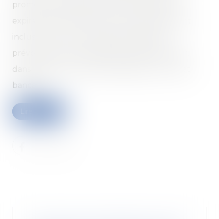
promesse unilatérale de vente d’immeuble,
expirant le 30 janvier 2020. Les parties avaient
inclus à l’acte une condition suspensive,
prévoyant que la bénéficiaire devait solliciter,
dans les 15 jours suivants la signature, un prêt
bancaire...
Lire la suite