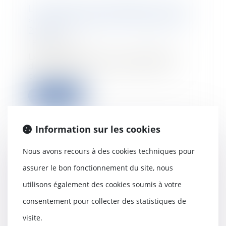
L’extinction du dispositif « Pinel
», programmée au 31 décembre
2024
18/09/2024
Le dispositif Pinel Le dispositif
disparaîtra le 31 décembre de
cette année....
Lire la suite
Information sur les cookies
Nous avons recours à des cookies techniques pour
Rénovation : le prêt avance
assurer le bon fonctionnement du site, nous
mutation à taux zéro est
accessible depuis le 1er
utilisons également des cookies soumis à votre
septembre
consentement pour collecter des statistiques de
18/09/2024
Depuis le 1er septembre 2024,
visite.