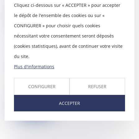
les nouveaux prêts avance
Cliquez ci-dessous sur « ACCEPTER » pour accepter
mutation (PAM) à taux...
le dépôt de l'ensemble des cookies ou sur «
Lire la suite
CONFIGURER » pour choisir quels cookies
nécessitant votre consentement seront déposés
(cookies statistiques), avant de continuer votre visite
Assurance vie : un placement qui
du site.
séduit toujours autant, et vous,
Plus d'informations
vous passez le cap quand ?
17/09/2024
En juillet 2024, les cotisations
CONFIGURER
REFUSER
versées sur les contrats
d’assurance vie ont...
ACCEPTER
Lire la suite