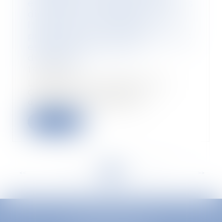
européenne d’adopter des Lignes
directrices sur l'application de
l'article 102 du TFUE aux
pratiques d’éviction abusives des
entreprises en position
dominante
13/09/2024
Le REC salue l'initiative de la
Commission européenne
d'adopter des lignes di...
Lire la suite
<<
<
...
24
25
26
27
28
29
30
...
>
>>
EUROPA AVOCATS