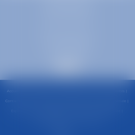
1 Place Firmin Gautier
38000 GRENOBLE
SELARL inter-barreaux
1 rue général Ferrié
73000 CHAMBÉRY
Accueil
Cabinet
Équipe
Compétences
Honoraires
Actualités
Contactez-nous
RDV en ligne
Paiement en ligne
Urgence pénale
Espace client
Politique de cookies
Politique de confidentialité
Mentions légales
Plan du site
Articles
Septeo