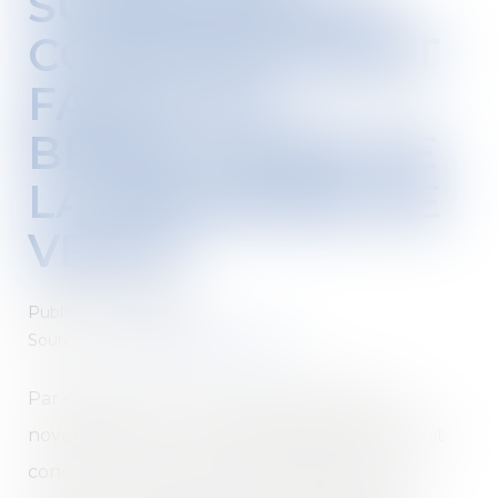
SUSPENSIVE ET
COMPORTEMENT
FAUTIF DU
BÉNÉFICIAIRE DE
LA PROMESSE DE
VENTE
Publié le :
11/09/2024
Source :
www.lemag-juridique.com
Par signature d’un acte authentique le 14
novembre 2019, une société promettante avait
conclu avec une autre (la bénéficiaire) une