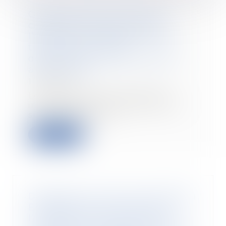
Questionnaire concernant le
caractère professionnel de
l’accident : la caisse n’est pas
tenue d’informer les
destinataires du délai imparti
avant renvoi
16/09/2024
Lorsque la CPAM engage des
investigations avant de statuer
sur le caractère p...
Lire la suite
Déclaration commune du Réseau
Européen de Concurrence sur
l’initiative de la Commission