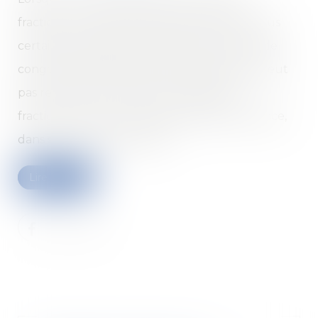
fractionné, ce fractionnement lui permet, sous
certaines conditions, de bénéficier de jours de
congés supplémentaires. Mais le salarié ne peut
pas renoncer à ses droits en matière de
fractionnement du congé principal, par avance,
dans son contrat de travail...
Lire la suite