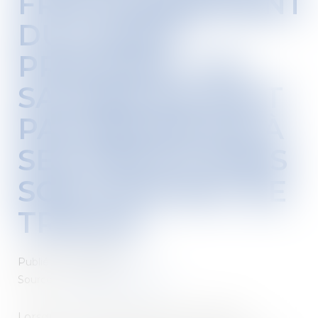
FRACTIONNEMENT
DU CONGÉ
PRINCIPAL : LE
SALARIÉ NE PEUT
PAS RENONCER À
SES DROITS DANS
SON CONTRAT DE
TRAVAIL
Publié le :
07/06/2021
Source :
www.editions-tissot.fr
Lorsque le congé principal du salarié est