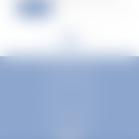
Lire la suite
<<
<
...
168
169
170
171
172
173
174
...
>
>>
EUROPA AVOCATS
1 Place Firmin Gautier
38000 GRENOBLE
SELARL inter-barreaux
1 rue général Ferrié
73000 CHAMBÉRY