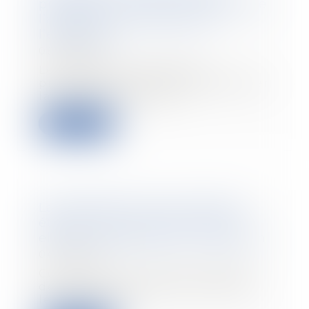
prolongée : interdit si l’origine de
l’absence est imputable à
l’employeur
08/06/2021
Les absences répétées ou
prolongées peuvent désorganiser
la bonne marche de l...
Lire la suite
La modification d’une relation
établie ne vaut rupture que si
elle est substantielle : illustration
04/06/2021
Constitue une rupture brutale
de relation commerciale établie
le fait d’impos...