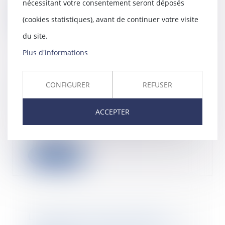
nécessitant votre consentement seront déposés
Lire la suite
(cookies statistiques), avant de continuer votre visite
du site.
Plus d'informations
Covid et perte de la chose louée :
CONFIGURER
REFUSER
premier arrêt au fond
08/06/2021
ACCEPTER
La cour d’appel de Versailles
écarte le jeu de l’article 1722 du
code civil,...
Lire la suite
Licenciement pour absence