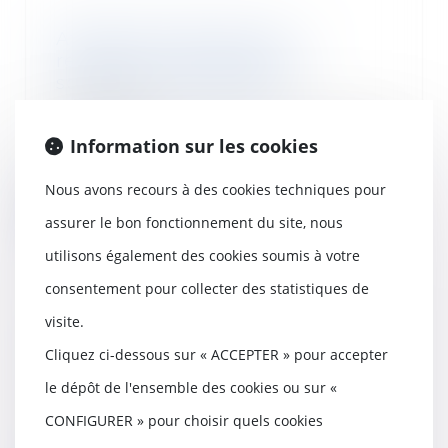
Attribution d’actions et
restitution des cotisations
sociales : quel régime ?
09/06/2021
Les dispositions de l’article L. 137-
Information sur les cookies
13 du code de la sécurité sociale,
dans...
Nous avons recours à des cookies techniques pour
Lire la suite
assurer le bon fonctionnement du site, nous
utilisons également des cookies soumis à votre
consentement pour collecter des statistiques de
visite.
La notion de bonne foi au sens
Cliquez ci-dessous sur « ACCEPTER » pour accepter
de l’article 555 du code civil
09/06/2021
le dépôt de l'ensemble des cookies ou sur «
La bonne foi au sens de l’article
CONFIGURER » pour choisir quels cookies
555 du code civil s’entend par
référence à...