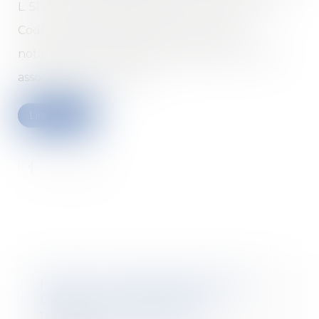
L. 513-3 du Code des assurances et L.519-11 du
Code monétaire et financier. Il encadre
notamment les conditions d’agrément de ces
associations par l’ACPR...
Lire la suite
Faute de congé délivré par le
bailleur, le bail verbal est
tacitement reconduit