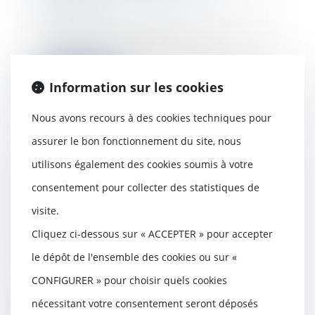
14/12/2021
Le bail verbal portant sur un
logement à usage d’habitation
est soumis, quant...
Information sur les cookies
Lire la suite
Nous avons recours à des cookies techniques pour
assurer le bon fonctionnement du site, nous
utilisons également des cookies soumis à votre
Doit être considéré comme nul,
consentement pour collecter des statistiques de
le licenciement prononcé en
représailles d’une saisine
visite.
prud’homale
Cliquez ci-dessous sur « ACCEPTER » pour accepter
13/12/2021
Le recours systématique à des
le dépôt de l'ensemble des cookies ou sur «
heures supplémentaires, portant
CONFIGURER » pour choisir quels cookies
la durée du tra...
nécessitant votre consentement seront déposés
Lire la suite