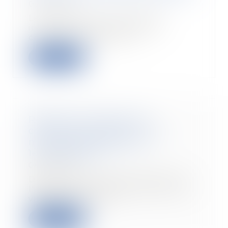
09/12/2021
Le constructeur de maison
individuelle doit décrire et
chiffrer précisément l...
Lire la suite
Réforme de l'assurance
chômage : quelles sont les
mesures applicables au
1er décembre ?
08/12/2021
Deux mesures de la réforme de
l'assurance chômage entrent en
vigueur le 1er d...
Lire la suite