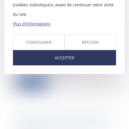
(cookies statistiques), avant de continuer votre visite
du site.
Plus d'informations
Concurrence déloyale :
recevabilité de l’attestation d’un
CONFIGURER
REFUSER
« client mystère »
10/12/2021
ACCEPTER
Si le recours au client mystère
afin de démontrer un acte de
concurrence délo...
Lire la suite
Maison neuve: il faut chiffrer les
travaux que se réserve l’acheteur