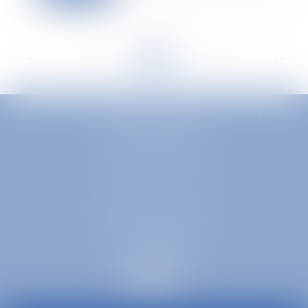
<<
<
...
140
141
142
143
144
145
146
...
>
>>
EUROPA AVOCATS
1 Place Firmin Gautier
38000 GRENOBLE
SELARL inter-barreaux
1 rue général Ferrié
73000 CHAMBÉRY