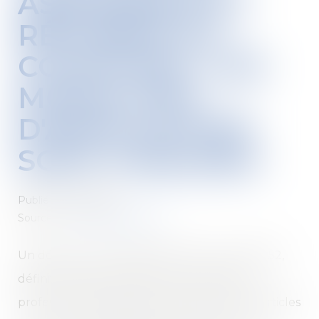
ASSURANCE ET
RÉFORME DU
COURTAGE : LES
MODALITÉS
D'APPLICATION
SONT PUBLIÉES
Publié le :
14/12/2021
Source :
www.actu-juridique.fr
Un décret du 1er décembre 2021, n° 2021-1552,
définit les règles relatives aux associations
professionnelles agréées instituées par les articles