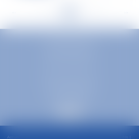
<<
<
...
219
220
221
222
223
224
225
...
>
>>
EUROPA AVOCATS
1 Place Firmin Gautier
38000 GRENOBLE
SELARL inter-barreaux
1 rue général Ferrié
73000 CHAMBÉRY
Accueil
Cabinet
Équipe
Compétences
Honoraires
Actualités