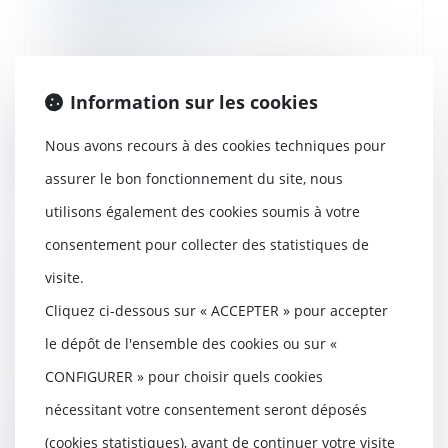
chantiers du BTP
22/07/2020
L’OPPBTP publie un guide de
préconisations à destination des
Information sur les cookies
professionnels d...
Nous avons recours à des cookies techniques pour
Lire la suite
assurer le bon fonctionnement du site, nous
utilisons également des cookies soumis à votre
consentement pour collecter des statistiques de
Assurances, internet, quels
visite.
contrats puis-je résilier lors de
Cliquez ci-dessous sur « ACCEPTER » pour accepter
mon déménagement ?
21/07/2020
le dépôt de l'ensemble des cookies ou sur «
Dans le "Grand rendez-vous de
CONFIGURER » pour choisir quels cookies
l'immobilier", Eric Longuépée,
fondateur de la...
nécessitant votre consentement seront déposés
Lire la suite
(cookies statistiques), avant de continuer votre visite