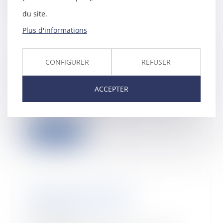
du site.
Plus d'informations
Fonctionnement du chômage
CONFIGURER
REFUSER
après une démission ?
21/07/2020
ACCEPTER
La démission est une solution
simple et rapide pour mettre fin
à un CDI. Déco...
Lire la suite
Rupture des relations
acheteur/fournisseur
17/07/2020