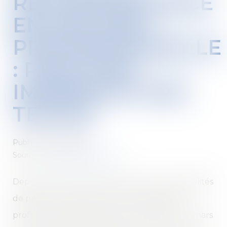
RECONNAISSANCE
EN MALADIE
PROFESSIONNELLE
: PARUTION
IMMINENTE DES
TEXTES
Publié le :
22/07/2020
Source :
www.editions-tissot.fr
Depuis l’annonce d’Olivier Véran sur les modalités
de prise en charge au titre de la législation
professionnelle des infections Covid-19, le 23 mars