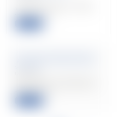
Pour être heureux en couple
acheteur/fournisseur, ne soyez
pas impulsifs. La...
Lire la suite
La Cour des comptes publie les
résultats de la Sécurité sociale
pour 2019
16/07/2020
Pour améliorer l’information du
Parlement, la Cour présente en
deux temps, de...
Lire la suite