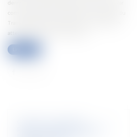
dernier, les réflexions étaient au point mort. Par
communiqué du 30 juin dernier, le ministère du
Travail a apporté des précisions sur le sujet, en
attendant la parution des textes...
Lire la suite
Covid-19 : un guide de
préconisations pour assurer la
sécurité sanitaire sur les