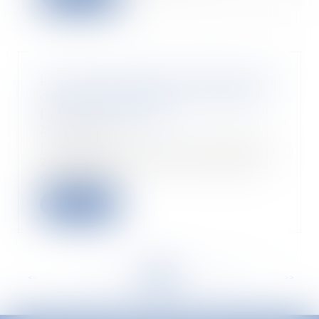
Le forfait mobilités durables peut
dès à présent être mis en place
par les entreprises
25/05/2020
L'article 82 de la loi 2019-1428 du
24 décembre 2019 d'orientation
des mobili...
Lire la suite
<<
<
...
228
229
230
231
232
233
234
...
>
>>