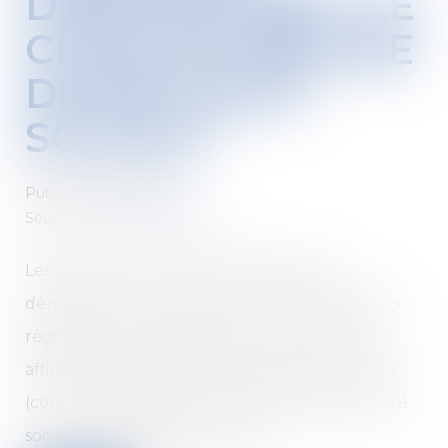
D'ENTREPRISE : LE
CHOIX DU RÉGIME
DE SÉCURITÉ
SOCIALE
Publié le :
21/05/2020
Source :
solutions.lesechos.fr
Les dirigeants et chefs d’entreprises qui
démarrent une activité ont le choix entre deux
régimes de sécurité sociale. Ils peuvent être
affiliés au régime général de la sécurité sociale
(comme les salariés) ou au régime de la sécurité
sociale des indépendants (SSI)...