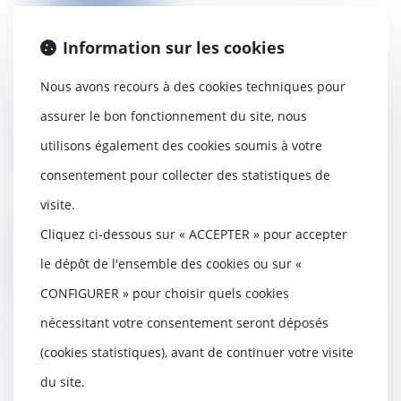
Lire la suite
Information sur les cookies
Nous avons recours à des cookies techniques pour
Droit européen de la concurrence
assurer le bon fonctionnement du site, nous
et covid-19 : l’assouplissement
utilisons également des cookies soumis à votre
des règles antitrust
27/05/2020
consentement pour collecter des statistiques de
Le 3 avril 2020, la Commission
visite.
européenne a modifié sa
communication visant l...
Cliquez ci-dessous sur « ACCEPTER » pour accepter
le dépôt de l'ensemble des cookies ou sur «
Lire la suite
CONFIGURER » pour choisir quels cookies
nécessitant votre consentement seront déposés
(cookies statistiques), avant de continuer votre visite
Un logement sans prises
du site.
raccordées à la terre n’est pas