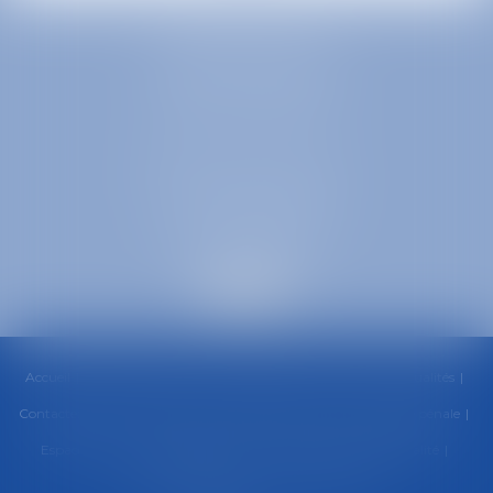
EUROPA AVOCATS
1 Place Firmin Gautier
38000 GRENOBLE
SELARL inter-barreaux
1 rue général Ferrié
73000 CHAMBÉRY
Accueil
Cabinet
Équipe
Compétences
Honoraires
Actualités
Contactez-nous
RDV en ligne
Paiement en ligne
Urgence pénale
Espace client
Politique de cookies
Politique de confidentialité
Mentions légales
Plan du site
Articles