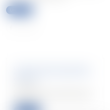
Lire la suite
L'indemnité d'activité partielle
est-elle toujours soumise à CSG
et CRDS ?
27/05/2020
La réglementation adoptée pour
faire face au coronavirus (Covid-
19) dans le c...