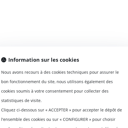
t à ses salariés peut entraîner la résiliation
Information sur les cookies
Nous avons recours à des cookies techniques pour assurer le
employeur de s'adresser de manière irrespect
bon fonctionnement du site, nous utilisons également des
cookies soumis à votre consentement pour collecter des
statistiques de visite.
Cliquez ci-dessous sur « ACCEPTER » pour accepter le dépôt de
l'ensemble des cookies ou sur « CONFIGURER » pour choisir