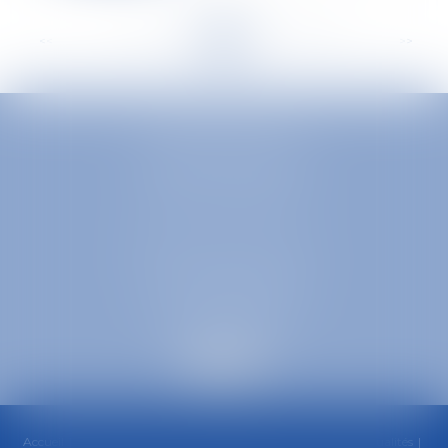
<<
<
...
200
201
202
203
204
205
206
...
>
>>
EUROPA AVOCATS
1 Place Firmin Gautier
38000 GRENOBLE
SELARL inter-barreaux
1 rue général Ferrié
73000 CHAMBÉRY
Accueil
Cabinet
Équipe
Compétences
Honoraires
Actualités