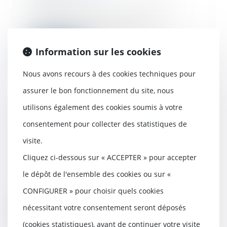
Avec les mesures, non pas de
moratoire, mais de simples
reports d’échéance pr...
Information sur les cookies
Lire la suite
Nous avons recours à des cookies techniques pour
assurer le bon fonctionnement du site, nous
utilisons également des cookies soumis à votre
Défaut de déclaration d’une
consentement pour collecter des statistiques de
mission de maîtrise d’œuvre
confiée à un architecte :
visite.
opposabilité au tiers lésé
Cliquez ci-dessous sur « ACCEPTER » pour accepter
26/11/2020
L’omission dans la déclaration
le dépôt de l'ensemble des cookies ou sur «
d’une mission de maîtrise
CONFIGURER » pour choisir quels cookies
d’œuvre, confiée à u...
nécessitant votre consentement seront déposés
Lire la suite
(cookies statistiques), avant de continuer votre visite