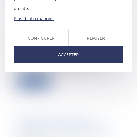
du site.
Plus d'informations
Télétravail : la CNIL vigilante
dans les usages entre
CONFIGURER
REFUSER
employeurs et salariés
25/11/2020
ACCEPTER
La CNIL a délivré des
recommandations et des bonnes
pratiques pour respecter...
Lire la suite
Vol de voiture et fausse
déclaration : quand l’assurance
doit quand même rembourser