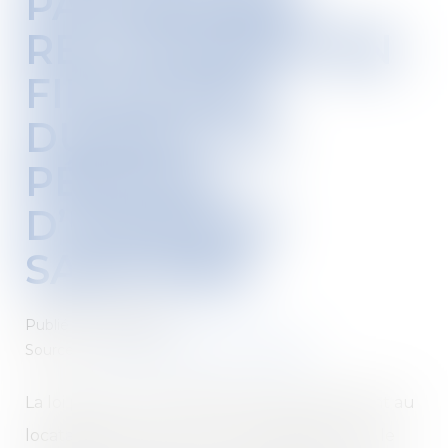
PATRIMOINE :
RELOGEMENT EN
FIN DE BAIL
DURANT LA
PÉRIODE
D’URGENCE
SANITAIRE
Publié le :
25/11/2020
Source :
www.maisondescommunes85.fr
La loi prévoit un préavis de 6 mois permettant au
locataire de trouver un autre logement. Or, le