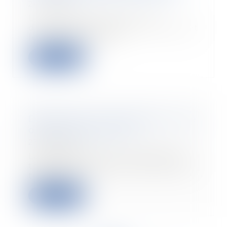
24/11/2020
Un jeune homme fait une
déclaration inexacte sur le prix et
le kilométrage de...
Lire la suite
Démission ou licenciement : ai-je
droit au 13ème mois ?
23/11/2020
La possibilité pour le salarié de
toucher son 13ème mois (prorata
temporis) n...
Lire la suite