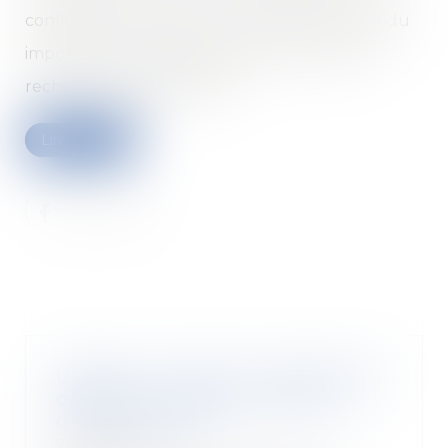
confinement instauré mi-mars 2020 avait rendu
impossible tout déplacement et donc toute
recherche d’appartement...
Lire la suite
URSAFF : conditions et effets des
délégations pour la signature
d’une contrainte
26/11/2020