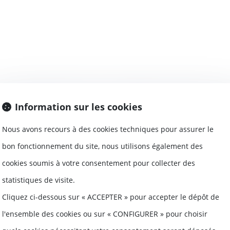
s supplémentaires : changement de terminol
Information sur les cookies
Nous avons recours à des cookies techniques pour assurer le
rgement publié du 18 mars dernier, la cour de
bon fonctionnement du site, nous utilisons également des
cookies soumis à votre consentement pour collecter des
statistiques de visite.
Cliquez ci-dessous sur « ACCEPTER » pour accepter le dépôt de
l'ensemble des cookies ou sur « CONFIGURER » pour choisir