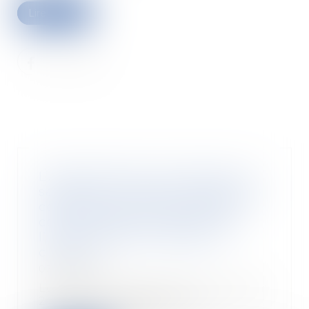
Lire la suite
L’Autorité de la concurrence se
saisit pour avis pour analyser les
conditions du fonctionnement
concurrentiel du secteur de «
l’informatique en nuage » («
cloud »)
03/02/2022
Lors de son audition du 12 janvier
2022 devant l’Assemblée