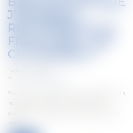
BIEN OCCUPÉ QUE
J’AIMERAIS
RÉCUPÉRER À LA
FIN DU BAIL. EST
CE POSSIBLE ?
Publié le :
01/02/2022
Source :
leparticulier.lefigaro.fr
Placements, immobilier, droit, vie quotidienne… La
rédaction du Particulier vous apporte son
expertise et vous indique toutes les références
légales.