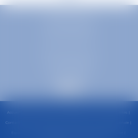
EUROPA AVOCATS
1 Place Firmin Gautier
38000 GRENOBLE
SELARL inter-barreaux
1 rue général Ferrié
73000 CHAMBÉRY
Accueil
Cabinet
Équipe
Compétences
Honoraires
Actualités
Contactez-nous
RDV en ligne
Paiement en ligne
Urgence pénale
Espace client
Politique de cookies
Politique de confidentialité