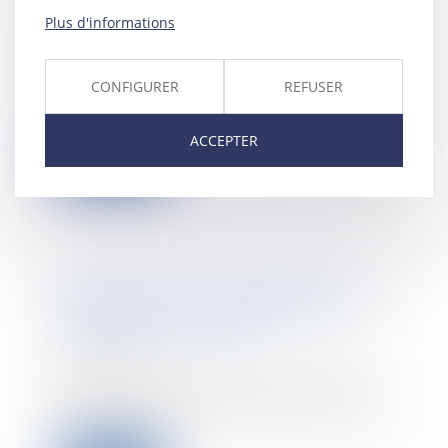
Plus d'informations
Le droit d’option
02/02/2022
CONFIGURER
REFUSER
Le droit d’option permet à tout
allocataire qui le souhaite de
demander l’ouv...
ACCEPTER
Lire la suite
Assurance DO : contestation du
montant de l’indemnisation et
demande de garantie
02/02/2022
L’assureur DO peut contester le
montant de l’indemnisation mise
à sa charge s...