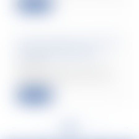
Lire la suite
Le Sénat s'oppose à la possibilité
de changer d'assurance
emprunteur à tout moment
01/02/2022
Le Sénat à majorité de droite a
adopté mercredi 26 janvier soir
en première l...
Lire la suite
<<
<
...
132
133
134
135
136
137
138
...
>
>>