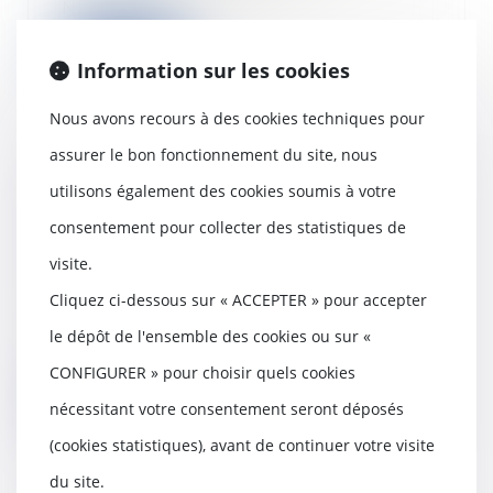
Nationale, Benoit...
Lire la suite
Information sur les cookies
Nous avons recours à des cookies techniques pour
assurer le bon fonctionnement du site, nous
Enquêtes de concurrence :
utilisons également des cookies soumis à votre
l’entreprise est responsable des
consentement pour collecter des statistiques de
faits d’obstruction commis par
un salarié
visite.
02/02/2022
Cliquez ci-dessous sur « ACCEPTER » pour accepter
Un fait d’obstruction à une
le dépôt de l'ensemble des cookies ou sur «
enquête de concurrence ou à
l’instruction commis...
CONFIGURER » pour choisir quels cookies
Lire la suite
nécessitant votre consentement seront déposés
(cookies statistiques), avant de continuer votre visite
du site.