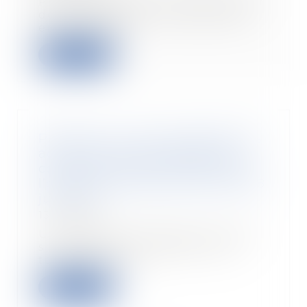
Pour l’année 2024, la date butoir
des négociations commerciales
entre les ind...
Lire la suite
Précisions sur la recevabilité des
actions en nullité de clauses
contractuelles introduites après
l’entrée en vigueur de la loi du 18
juin 2014
13/12/2023
Un couple avait acquis une villa
située dans une résidence de
tourisme par un...
Lire la suite