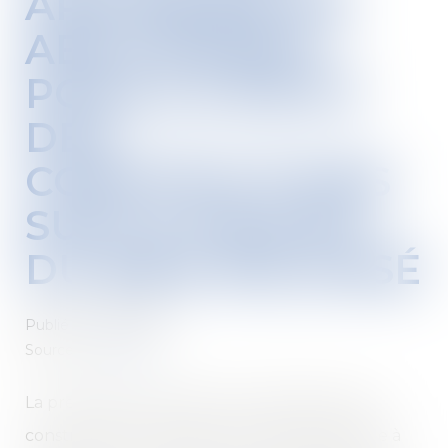
APPLIQUER UN
ABATTEMENT
POUR ILLICÉITÉ
DES
CONSTRUCTIONS
SUR LA VALEUR
DU BIEN DÉLAISSÉ
Publié le :
13/12/2023
Source :
www.efl.fr
La prescription de l'action en démolition des
constructions irrégulières ne fait pas obstacle à