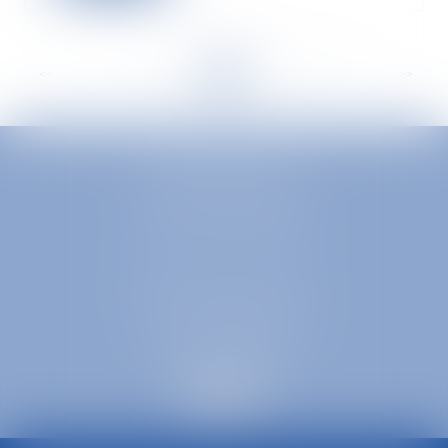
<<
<
...
47
48
49
50
51
52
53
...
>
>>
EUROPA AVOCATS
1 Place Firmin Gautier
38000 GRENOBLE
SELARL inter-barreaux
1 rue général Ferrié
73000 CHAMBÉRY