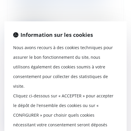
dans la gestion des travaux
20/12/2023
Le syndic commet une faute dans
l’accomplissement de sa mission
lorsqu’il n’a...
Information sur les cookies
Lire la suite
Nous avons recours à des cookies techniques pour
assurer le bon fonctionnement du site, nous
utilisons également des cookies soumis à votre
Prêt immobilier : pouvez-vous
consentement pour collecter des statistiques de
choisir votre assureur ?
visite.
19/12/2023
Cliquez ci-dessous sur « ACCEPTER » pour accepter
Lorsque vous souscrivez un prêt
immobilier, vous devez prendre
le dépôt de l'ensemble des cookies ou sur «
des décisions...
CONFIGURER » pour choisir quels cookies
Lire la suite
nécessitant votre consentement seront déposés