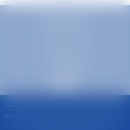
EUROPA AVOCATS
1 Place Firmin Gautier
38000 GRENOBLE
SELARL inter-barreaux
1 rue général Ferrié
73000 CHAMBÉRY
Accueil
Cabinet
Équipe
Compétences
Honoraires
Actualités
Contactez-nous
RDV en ligne
Paiement en ligne
Urgence pénale
Espace client
Politique de cookies
Politique de confidentialité