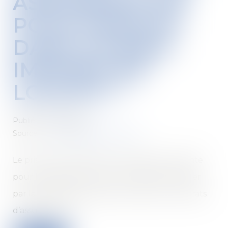
ASSURANCE-VIE
POUR INVESTIR
DANS UN BIEN
IMMOBILIER
LOCATIF ?
Publié le :
06/07/2021
Source :
www.leblogpatrimoine.com
Le prise de conscience est soudaine et violente
pour les épargnants qui se croyaient protéger
par la garantie du fonds euros de leurs contrats
d’assurance-vie...