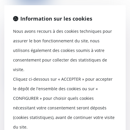
Information sur les cookies
Déchéance du terme et mise en
Nous avons recours à des cookies techniques pour
demeure préalable : vers de
assurer le bon fonctionnement du site, nous
nouvelles précisions
02/07/2021
utilisons également des cookies soumis à votre
La première chambre civile de la
consentement pour collecter des statistiques de
Cour de cassation vient de
transmettre un re...
visite.
Cliquez ci-dessous sur « ACCEPTER » pour accepter
Lire la suite
le dépôt de l'ensemble des cookies ou sur «
CONFIGURER » pour choisir quels cookies
nécessitant votre consentement seront déposés
Activité partielle : quelle
(cookies statistiques), avant de continuer votre visite
indemnisation à partir de
du site.
juin 2021 ?