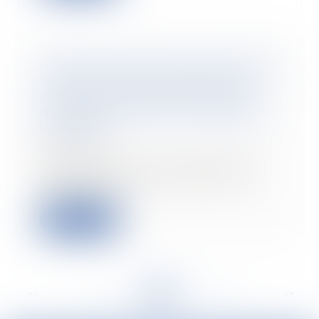
Réforme de l'assurance-chômage
: le Conseil d'Etat suspend les
règles de calcul de l'allocation
qui devaient entrer en vigueur le
1er juillet
30/06/2021
Saisi par plusieurs syndicats qui
contestaient cette réforme, le
juge des réf...
Lire la suite
<<
<
...
164
165
166
167
168
169
170
...
>
>>