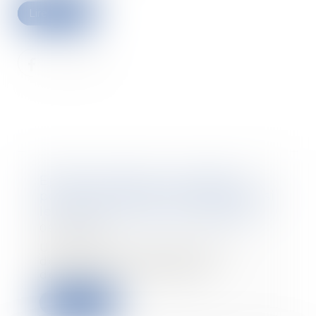
Lire la suite
Epargne salariale : quel délai
pour la demande de déblocage si
le salarié se marie à l’étranger ?
06/07/2021
Un salarié qui se marie peut
demander sous 6 mois le
déblocage anticipé de sa...
Lire la suite