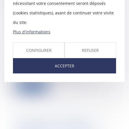
Lire la suite
nécessitant votre consentement seront déposés
(cookies statistiques), avant de continuer votre visite
du site.
Plus d'informations
Frais de transport domicile-
travail : l’incitation à la prise en
charge patronale est reconduite
CONFIGURER
REFUSER
22/01/2024
La loi de finances pour 2024
ACCEPTER
proroge pour une année
supplémentaire certains a...
Lire la suite
Autorisation d’exploitation
commerciale : un dispositif