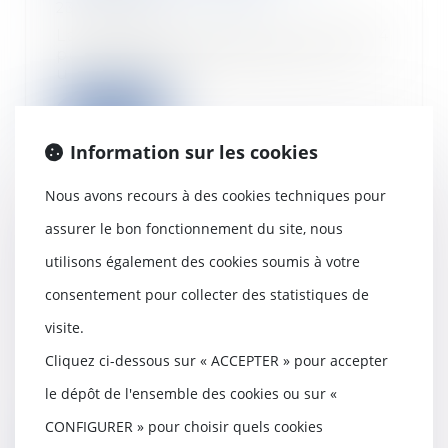
23/01/2024
La loi n°2014-366 du 24 mars 2014
pour l'accès au logement et un
urbanisme ré...
Lire la suite
Information sur les cookies
Nous avons recours à des cookies techniques pour
assurer le bon fonctionnement du site, nous
Publication de l'ordonnance
relative à l'assurance de la
utilisons également des cookies soumis à votre
responsabilité civile résultant de
consentement pour collecter des statistiques de
la circulation de véhicules
automoteurs
visite.
23/01/2024
Cliquez ci-dessous sur « ACCEPTER » pour accepter
L’ordonnance du
le dépôt de l'ensemble des cookies ou sur «
6 décembre 2023 transpose une
directive européenne de 2021 ;...
CONFIGURER » pour choisir quels cookies