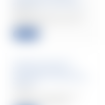
expérimental entre en vigueur
18/01/2024
Depuis le 1er janvier, l’autorité
compétente pour délivrer les
autorisations...
Lire la suite
Urbanisme & construction :
production d'énergies
renouvelables ou système de
végétalisation sur les toitures du
bâtiment
17/01/2024
Le décret n° 2023-1208 du 18
décembre 2023 définit la
rénovation lourde et le...