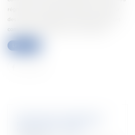
régnait sur les contrats de location portant sur
des locaux immobiliers accueillant des activités
commerciales, artisanales ou industrielles...
Lire la suite
Bien situé en zone tendue et
préavis réduit : rappel sur le
formalisme du congé