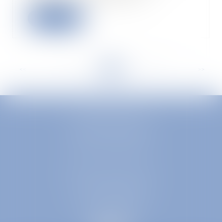
Lire la suite
<<
<
...
44
45
46
47
48
49
50
...
>
>>
EUROPA AVOCATS
1 Place Firmin Gautier
38000 GRENOBLE
SELARL inter-barreaux
1 rue général Ferrié
73000 CHAMBÉRY