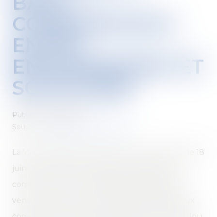
BAUX
COMMERCIAUX :
ENTRE
ENCADREMENT ET
SOUPLESSE
Publié le :
16/01/2024
Source :
formation.lefebvre-dalloz.fr
La loi Pinel fêtera en 2024 ses 10 ans. Publiée le 18
juin 2014, la loi Pinel relative à l’artisanat, au
commerce et aux très petites entreprises est
venue bouleverser le cadre juridique des baux
commerciaux. Jusqu’à cette date, un certain flou