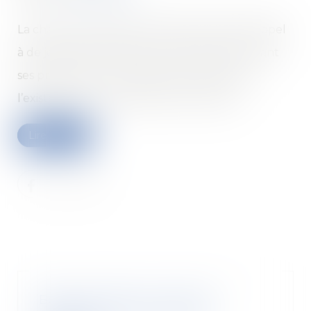
La chaîne de restauration rapide aurait fait appel
à de jeunes influenceurs pour mettre en avant
ses produits sur Youtube, sans mentionner
l’existence d’un partenariat commercial.
Lire la suite
Bail commercial : droit de