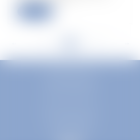
Lire la suite
<<
<
...
148
149
150
151
152
153
154
...
>
>>
EUROPA AVOCATS
1 Place Firmin Gautier
38000 GRENOBLE
SELARL inter-barreaux
1 rue général Ferrié
73000 CHAMBÉRY