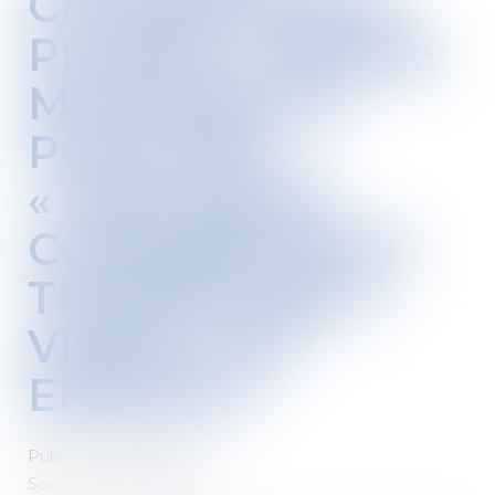
CHOISIR PORTE
PLAINTE CONTRE
MCDONALD’S
POUR DES
« PRATIQUES
COMMERCIALES
TROMPEUSES »
VISANT LES
ENFANTS
Publié le :
20/10/2021
Source :
www.lemonde.fr