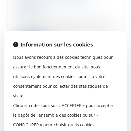
préférence et honoraires
d’agence
27/10/2021
Le droit de préférence n’interdit
pas au propriétaire de mettre en
vente son...
Information sur les cookies
Lire la suite
Nous avons recours à des cookies techniques pour
assurer le bon fonctionnement du site, nous
utilisons également des cookies soumis à votre
Annoncer son départ par SMS à
consentement pour collecter des statistiques de
son patron, est-ce une démission
ou un abandon de poste ?
visite.
26/10/2021
Cliquez ci-dessous sur « ACCEPTER » pour accepter
Mon salarié m’a indiqué par SMS
le dépôt de l'ensemble des cookies ou sur «
qu'il ne reviendrait plus
travailler, est-ce...
CONFIGURER » pour choisir quels cookies