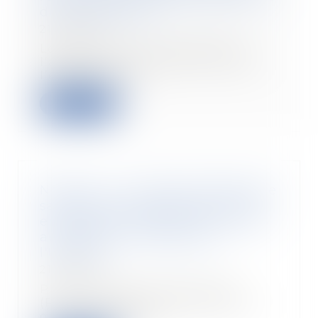
du constructeur ?
21/10/2021
Lors d’une vente immobilière,
l’agent doit notamment vérifier
l’existence de...
Lire la suite
Nouveau : un dispositif d'épargne
salariale mis en place dans une
entreprise est désormais soumis
au contrôle immédiat de
l'URSSAF
21/10/2021
Plan d'épargne d'entreprise
(PEE), accords d'intéressement
ou de participatio...