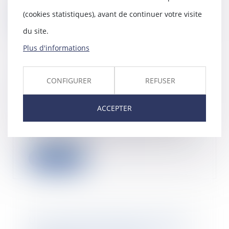
(cookies statistiques), avant de continuer votre visite
Lire la suite
du site.
Plus d'informations
CONFIGURER
REFUSER
Cinq choses à connaître sur
l’absence injustifiée au travail
04/08/2020
ACCEPTER
Difficultés familiales, désir de
prolongation de congés, baisse
de motivation...
Lire la suite
Un contrat de franchise annulé