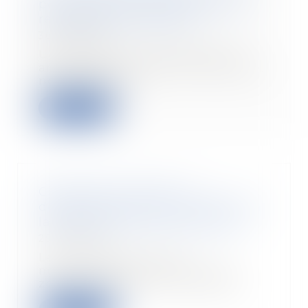
pour erreur du franchisé sur la
rentabilité de l’activité
30/07/2020
Un contrat de franchise a été
annulé pour erreur du franchisé,
novice dans le...
Lire la suite
Construction illicite : la
démolition peut être ordonnée à
la demande d'une association
29/07/2020
Le propriétaire d'une
maisonnette située dans une
zone protégée en Corse dépo...