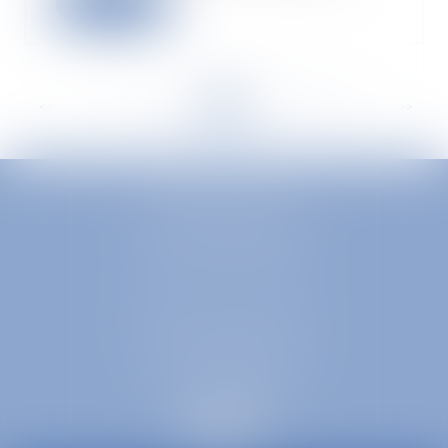
Lire la suite
<<
<
...
217
218
219
220
221
222
223
...
>
>>
EUROPA AVOCATS
1 Place Firmin Gautier
38000 GRENOBLE
SELARL inter-barreaux
1 rue général Ferrié
73000 CHAMBÉRY