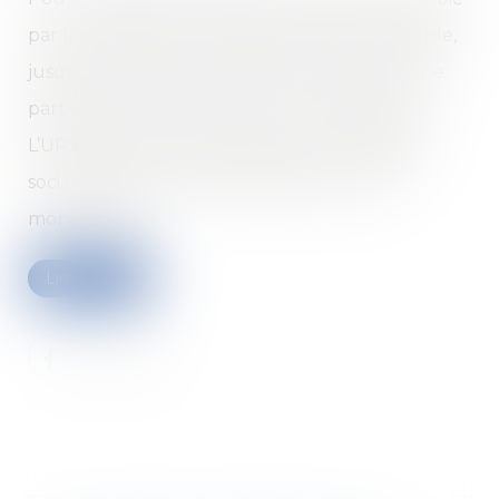
par les salariés en activité partielle, il est possible,
jusqu’au 31 décembre 2020, de monétiser une
partie des jours de repos et de congés payés.
L’URSSAF donne des précisions sur le régime
social des sommes correspondant à cette
monétisation...
Lire la suite