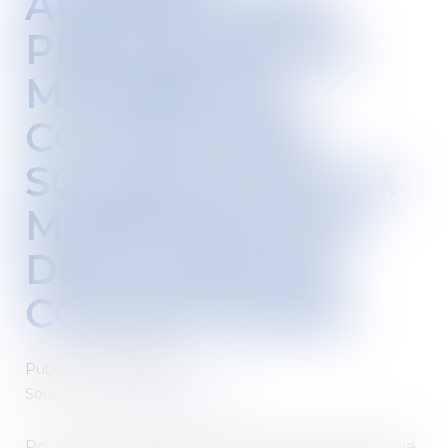
APPORTE DES
PRÉCISIONS EN
MATIÈRE DE
COTISATIONS
SOCIALES SUR LA
MONÉTISATION
DES JOURS DE
CONGÉS PAYÉS
Publié le :
29/07/2020
Source :
www.editions-tissot.fr
Pour compenser la perte de rémunération subie