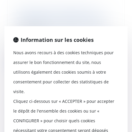
Souscription implicite d’une
assurance pour compte : la Cour
de cassation persiste et signe
04/08/2020
Information sur les cookies
Il résulte de l’article L. 112-1 du
code des assurances que, si elle
ne se pr...
Nous avons recours à des cookies techniques pour
assurer le bon fonctionnement du site, nous
Lire la suite
utilisons également des cookies soumis à votre
consentement pour collecter des statistiques de
visite.
Port du masque obligatoire : quid
Cliquez ci-dessous sur « ACCEPTER » pour accepter
des entreprises ?
le dépôt de l'ensemble des cookies ou sur «
04/08/2020
On le sait depuis jeudi, le port du
CONFIGURER » pour choisir quels cookies
masque devient obligatoire dans
nécessitant votre consentement seront déposés
les lieux...