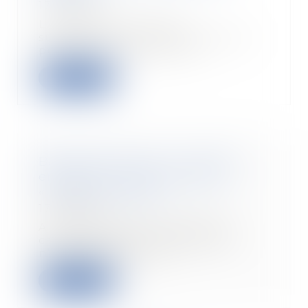
17/06/2020
L'administration peut
subordonner la délivrance d'un
permis de construire à l...
Lire la suite
Bail commercial : la « vente à
emporter » n’autorise pas la
« vente sur place »
17/06/2020
A l’heure du déconfinement,
certains cafés ou restaurants
n’accueillent toujo...
Lire la suite