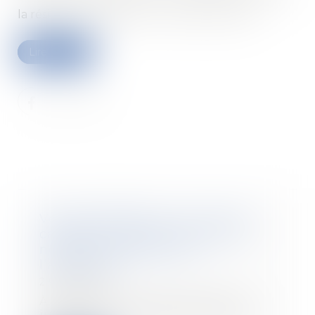
la résiliation judiciaire du contrat de travail...
Lire la suite
Vol sans effraction : la Cour de
cassation ne suit pas l’avis du
nouveau Médiateur de
l’assurance
23/06/2020
À la lumière du droit positif, le
juriste a pu s’étonner d’un avis