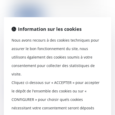
diffusé le...
Lire la suite
Information sur les cookies
Nous avons recours à des cookies techniques pour
L'Europe va t'elle assouplir sa
assurer le bon fonctionnement du site, nous
position sur l'acquisition d’une
utilisons également des cookies soumis à votre
entreprise défaillante ?
19/06/2020
consentement pour collecter des statistiques de
La dégradation de la santé
visite.
financière de nombreux secteurs
pourrait conduire...
Cliquez ci-dessous sur « ACCEPTER » pour accepter
Lire la suite
le dépôt de l'ensemble des cookies ou sur «
CONFIGURER » pour choisir quels cookies
nécessitant votre consentement seront déposés