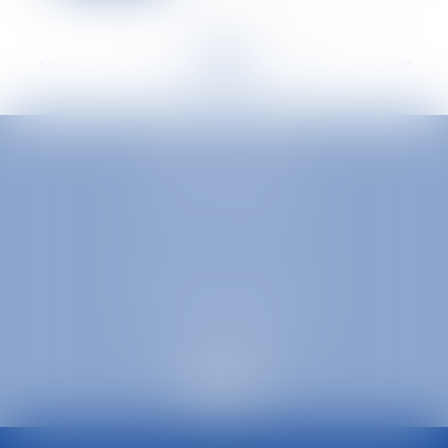
<<
<
...
224
225
226
227
228
229
230
...
>
>>
EUROPA AVOCATS
1 Place Firmin Gautier
38000 GRENOBLE
SELARL inter-barreaux
1 rue général Ferrié
73000 CHAMBÉRY