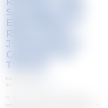
RESPECT À SES
SALARIÉS PEUT
ENTRAÎNER LA
RÉSILIATION
JUDICIAIRE DU
CONTRAT DE
TRAVAIL
Publié le :
23/06/2020
Source :
www.juridiconline.com
Le fait pour un employeur de s'adresser de
manière irrespectueuse à un salarié peut justifier