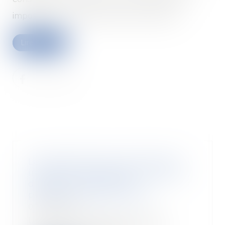
impossible son maintien dans l’entreprise...
Lire la suite
La clause de non concurrence
imprécise empêchant le salarié
d'exercer son activité
professionnelle est nulle
07/05/2019
Une entreprise peut vouloir