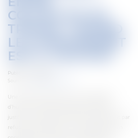
ENTRE
COLLÈGUES DE
TRAVAIL : QUAND
LE LICENCIEMENT
EST-IL JUSTIFIÉ?
Publié le :
30/04/2019
Source :
www2.editions-tissot.fr
Une simple mésentente ou incompatibilité
d’humeur entre deux salariés ne peut pas
justifier un licenciement. Mais si un salarié finit par
refuser de travailler avec un collègue peut-on
considérer qu’il commet une faute rendant