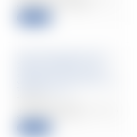
charpente de la cathéd...
Lire la suite
Demande de rappel de salaire
pour non réalisation de la
prestation de travail : le salarié
peut arguer du fait que son
employeur ne lui à pas fourni de
tâches à exécuter
30/04/2019
Le salarié a droit à la
rémunération convenue dans son
contrat de travail à c...
Lire la suite