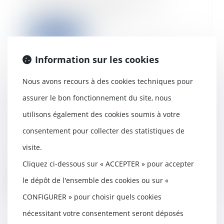
éviter que le salarié qui l'a
quittée exerce des...
Lire la suite
Information sur les cookies
Nous avons recours à des cookies techniques pour
Consommation : L’étiquette
assurer le bon fonctionnement du site, nous
énergie sera simplifiée en mars
utilisons également des cookies soumis à votre
2021
02/05/2019
consentement pour collecter des statistiques de
Depuis 1994, l’étiquette énergie
visite.
permet de connaître en un coup
d’œil la cons...
Cliquez ci-dessous sur « ACCEPTER » pour accepter
le dépôt de l'ensemble des cookies ou sur «
Lire la suite
CONFIGURER » pour choisir quels cookies
nécessitant votre consentement seront déposés