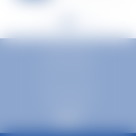
<<
<
...
282
283
284
285
286
287
288
...
>
>>
EUROPA AVOCATS
1 Place Firmin Gautier
38000 GRENOBLE
SELARL inter-barreaux
1 rue général Ferrié
73000 CHAMBÉRY