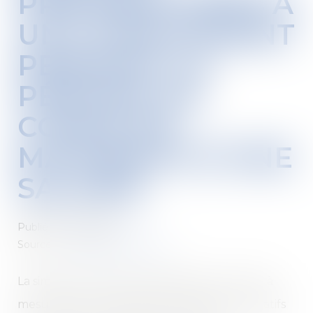
PRÉPARATOIRES À
UN LICENCIEMENT
PENDANT LA
PÉRIODE DE
CONGÉ DE
MATERNITÉ D’UNE
SALARIÉ
Publié le :
15/01/2020
Source :
www.juridiconline.com
La simple réunion par l’employeur, au fur et à
mesure de leur signalement, d’éléments relatifs