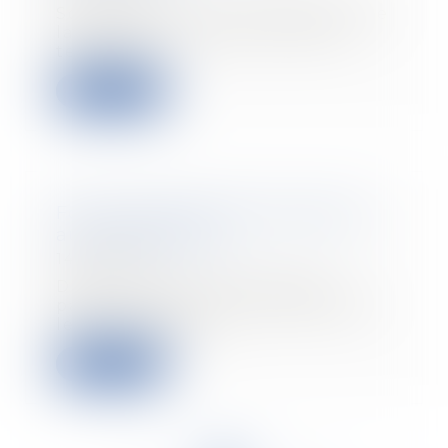
Sous peine d'un redressement de
la part de l'Urssaf sur telle ou
telle activi...
Lire la suite
Fonctionnement de l'assurance
auto européenne
14/01/2020
De plus en plus de Français
partent visiter l'Europe pendant
leurs vacances o...
Lire la suite