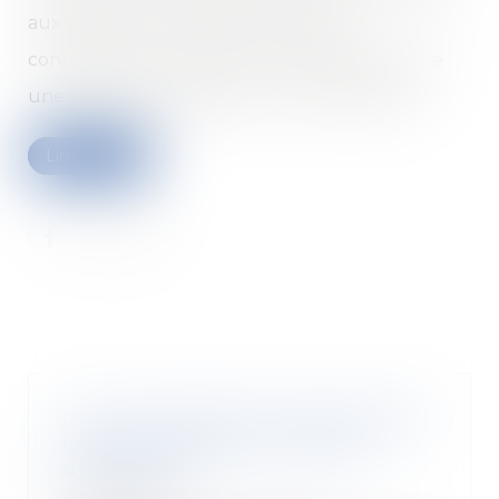
aux dysfonctionnements portés à sa
connaissance, ne peut être considérée comme
une mesure préparatoire à un licenciement...
Lire la suite
La loi d'orientation des mobilités
et ses annonces en matière
d'assurance
21/01/2020