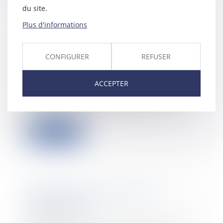
du site.
Plus d'informations
Arrêté du 23 décembre 2019
CONFIGURER
REFUSER
relatif à la fixation du taux de
l'intérêt légal
17/01/2020
ACCEPTER
L'arrêté fixe les taux de l'intérêt
légal, pour les créances des
personnes ph...
Lire la suite
Redressement Urssaf pour
discrimination
15/01/2020