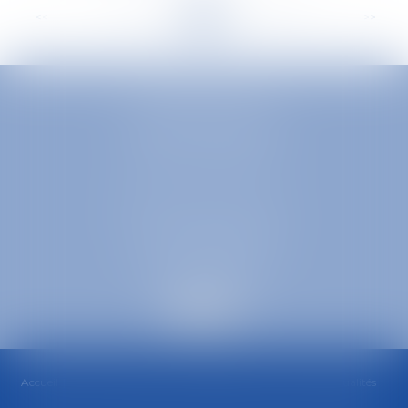
<<
<
...
248
249
250
251
252
253
254
...
>
>>
EUROPA AVOCATS
1 Place Firmin Gautier
38000 GRENOBLE
SELARL inter-barreaux
1 rue général Ferrié
73000 CHAMBÉRY
Accueil
Cabinet
Équipe
Compétences
Honoraires
Actualités