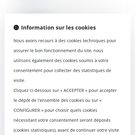
Concernant le droit des
assurances, la loi du 24 décembre
2019, dite « LOM »,...
Information sur les cookies
Lire la suite
Nous avons recours à des cookies techniques pour
assurer le bon fonctionnement du site, nous
utilisons également des cookies soumis à votre
Prescription de l’action en
consentement pour collecter des statistiques de
paiement de l’indemnité de
visite.
rupture conventionnelle : le délai
est d'un an
Cliquez ci-dessous sur « ACCEPTER » pour accepter
20/01/2020
le dépôt de l'ensemble des cookies ou sur «
L’action en paiement de
l’indemnité spécifique de
CONFIGURER » pour choisir quels cookies
rupture conventionnelle est...
nécessitant votre consentement seront déposés
Lire la suite
(cookies statistiques), avant de continuer votre visite