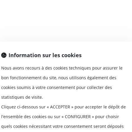
Information sur les cookies
es d’exploitation » : l’état des lieux de l’ACP
Nous avons recours à des cookies techniques pour assurer le
l’exercice de ses missions, l’Autorité de contr
bon fonctionnement du site, nous utilisons également des
cookies soumis à votre consentement pour collecter des
statistiques de visite.
Cliquez ci-dessous sur « ACCEPTER » pour accepter le dépôt de
l'ensemble des cookies ou sur « CONFIGURER » pour choisir
majeure et annulations de vols
quels cookies nécessitant votre consentement seront déposés