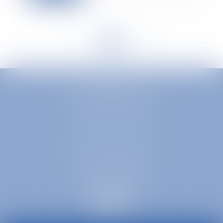
<<
<
...
221
222
223
224
225
226
227
...
>
>>
EUROPA AVOCATS
1 Place Firmin Gautier
38000 GRENOBLE
SELARL inter-barreaux
1 rue général Ferrié
73000 CHAMBÉRY