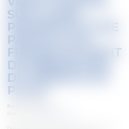
VENTE PORTANT
SUR LA NUE-
PROPRIÉTÉ D’UNE
PARCELLE EN
FRAUDE DU DROIT
DE PRÉEMPTION
DU PRENEUR EN
PLACE
Publié le :
08/07/2020
Source :
www.actualitesdudroit.fr
Doit être annulée la vente portant sur la nue-