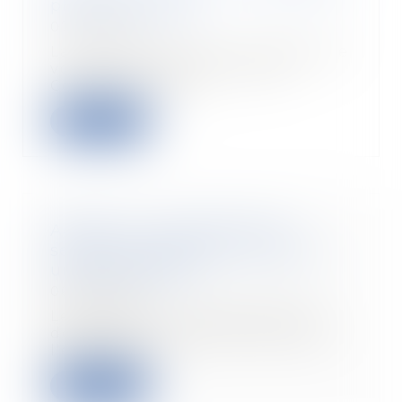
pleine évolution
07/07/2020
La dernière étude sur l’assurance
voyage réalisée par Valmen
Consulting, en p...
Lire la suite
Adopter un comportement
sexiste et dégradant constitue
une faute grave
06/07/2020
Le salarié qui tient des propos
dégradants à caractère sexuel à
l'encontre d'...
Lire la suite