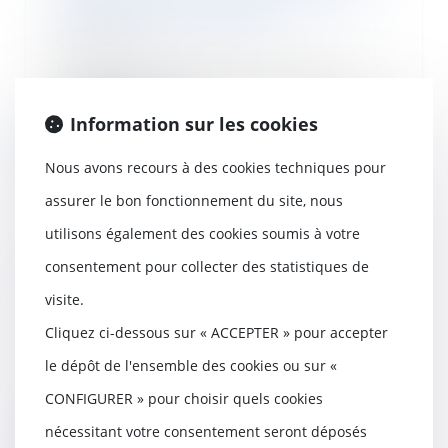
vendre un immeuble ?
09/07/2020
Même si l’attestation de non-
contestation de la conformité des
travaux au per...
Information sur les cookies
Lire la suite
Nous avons recours à des cookies techniques pour
assurer le bon fonctionnement du site, nous
utilisons également des cookies soumis à votre
consentement pour collecter des statistiques de
Report possible des cotisations
patronales exigibles au 5 et 15
visite.
juillet
Cliquez ci-dessous sur « ACCEPTER » pour accepter
09/07/2020
Les cotisations sociales sont
le dépôt de l'ensemble des cookies ou sur «
exigibles au 5 et 15 juillet 2020.
CONFIGURER » pour choisir quels cookies
Un report re...
nécessitant votre consentement seront déposés
Lire la suite