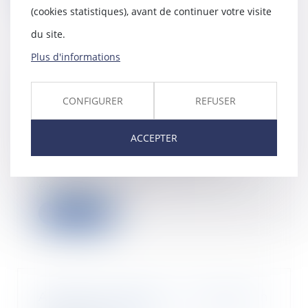
(cookies statistiques), avant de continuer votre visite
du site.
Plus d'informations
Parité femmes - hommes sur les
listes de candidats au CSE : la
CONFIGURER
REFUSER
construction jurisprudentielle se
poursuit
ACCEPTER
07/07/2020
L’application des dispositions
relatives à la représentation
équilibrée des f...
Lire la suite
Assurance voyage : Un modèle en