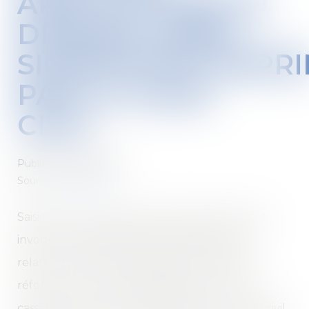
APPLICATION DU
DÉSÉQUILIBRE
SIGNIFICATIF RÉPR
PAR LE CODE
CIVIL
Publié le :
24/02/2022
Source :
www.efl.fr
Saisie pour la première fois d'un litige où était
invoqué le déséquilibre significatif dans les
relations entre des professionnels depuis la
réforme du droit des obligations, la Cour de
cassation a jugé que les dispositions du Code civil