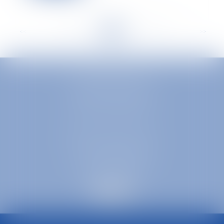
<<
<
...
128
129
130
131
132
133
134
...
>
>>
EUROPA AVOCATS
1 Place Firmin Gautier
38000 GRENOBLE
SELARL inter-barreaux
1 rue général Ferrié
73000 CHAMBÉRY