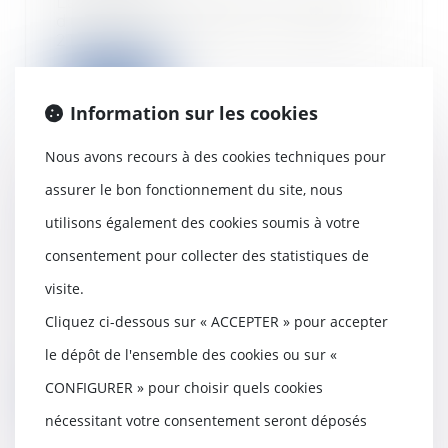
La loi visant à réformer l’adoption
du 21 février 2022 (L. n° 2022-
219, 21 fé...
Lire la suite
Information sur les cookies
Nous avons recours à des cookies techniques pour
assurer le bon fonctionnement du site, nous
Décret HLM : modalités de la
utilisons également des cookies soumis à votre
vente de logements HLM et de
leur mise en copropriété en
consentement pour collecter des statistiques de
différé
visite.
02/03/2022
Les bailleurs sociaux peuvent
Cliquez ci-dessous sur « ACCEPTER » pour accepter
désormais vendre leurs
le dépôt de l'ensemble des cookies ou sur «
logements depuis la paru...
CONFIGURER » pour choisir quels cookies
Lire la suite
nécessitant votre consentement seront déposés