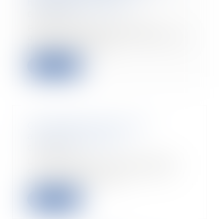
harcèlement sexuel
01/03/2022
Pour une raison dont on a
quelque difficulté à comprendre
le rationnel, la lo...
Lire la suite
Covoiturage : Faut-il une
assurance spéciale ?
01/03/2022
L’augmentation continuelle du
coût des déplacements met le
covoiturage en ava...
Lire la suite