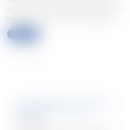
s’appliquent aux contrat non visés par l'article du
Code de commerce réprimant le déséquilibre.
Lire la suite
Congé d’adoption : les modalités
de recours au congé sont
assouplies
03/03/2022