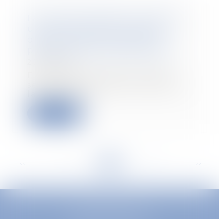
La justice européenne confirme
une amende de 2,4 milliards
d'euros contre Google pour
pratiques anticoncurrentielles
20/09/2024
En dernière instance et après
sept ans de procédure judiciaire,
la Cour de ju...
Lire la suite
<<
<
...
23
24
25
26
27
28
29
...
>
>>
EUROPA AVOCATS