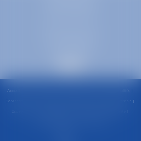
1 Place Firmin Gautier
38000 GRENOBLE
SELARL inter-barreaux
1 rue général Ferrié
73000 CHAMBÉRY
Accueil
Cabinet
Équipe
Compétences
Honoraires
Actualités
Contactez-nous
RDV en ligne
Paiement en ligne
Urgence pénale
Espace client
Politique de cookies
Politique de confidentialité
Mentions légales
Plan du site
Articles
Septeo