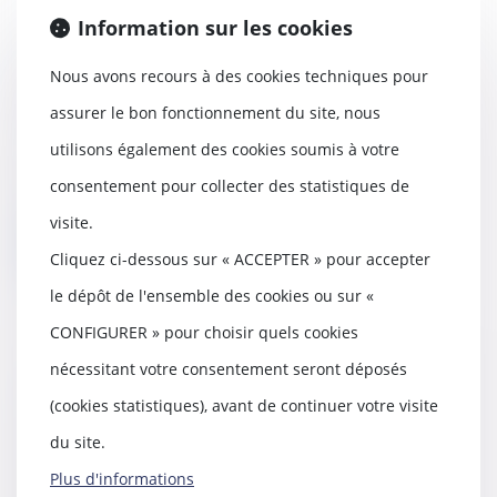
Information sur les cookies
Quel sort pour la servitude
Nous avons recours à des cookies techniques pour
établie postérieurement à la
division parcellaire ?
assurer le bon fonctionnement du site, nous
24/09/2024
utilisons également des cookies soumis à votre
La Cour de cassation a été saisie
le 12 septembre dernier, d’un
consentement pour collecter des statistiques de
litige concer...
visite.
Lire la suite
Cliquez ci-dessous sur « ACCEPTER » pour accepter
le dépôt de l'ensemble des cookies ou sur «
CONFIGURER » pour choisir quels cookies
nécessitant votre consentement seront déposés
« L’aide à mourir » et la
neutralisation des exclusions de
(cookies statistiques), avant de continuer votre visite
garantie en droit des assurances
du site.
24/09/2024
Plus d'informations
D’aucuns sont de longue date (S.