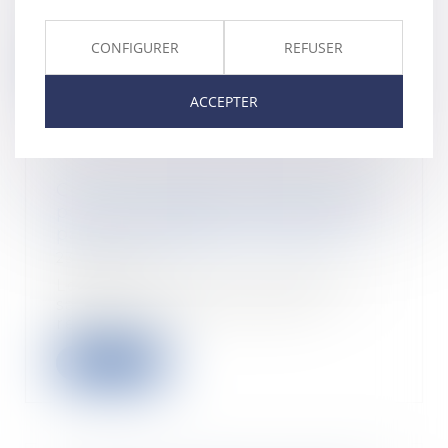
de Beauvoir, Une mort très
douce, Gallimard,...
CONFIGURER
REFUSER
Lire la suite
ACCEPTER
Comment traiter le bulletin de
paie d’un salarié mis à la retraite
par son employeur en 2024 ?
23/09/2024
Lors de la mise à la retraite d’un
salarié, le gestionnaire doit
réaliser un...
Lire la suite