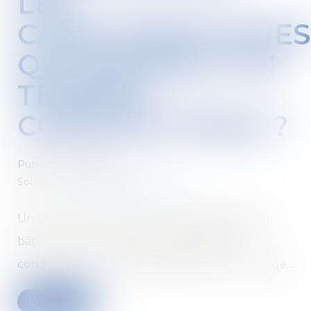
LES
CARACTÉRISTIQUES
QUI RENDENT UN
TERRAIN
CONSTRUCTIBLE ?
Publié le :
25/09/2024
Source :
www.lemag-juridique.com
Un terrain constructible, aussi appelé terrain à
bâtir, sera celui qui réunit l’ensemble des
conditions permettant l’édification d’un ouvrage...
Lire la suite