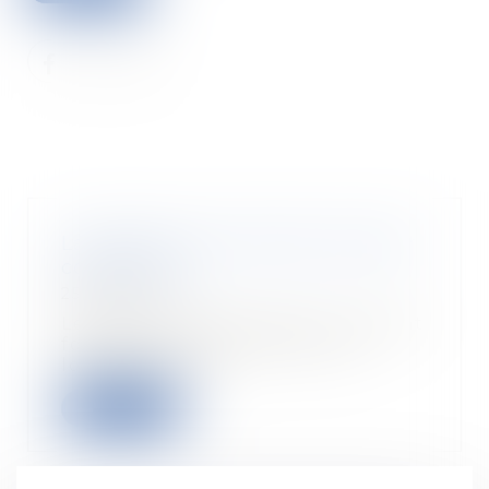
La fixation et la révision du loyer
commercial
25/09/2024
Le bail commercial est un contrat
fondamental, qui permet au
locataire (le pr...
Lire la suite