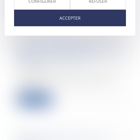
CONFIGURER
REFUSER
Lire la suite
ACCEPTER
Règles différentes selon si le
transfert de contrat de travail est
légal ou conventionnel
07/05/2019
La question de savoir si l’article L.
1226-6 du Code du travail, tel
qu’inter...
Lire la suite
Contrats d’assurance vie non