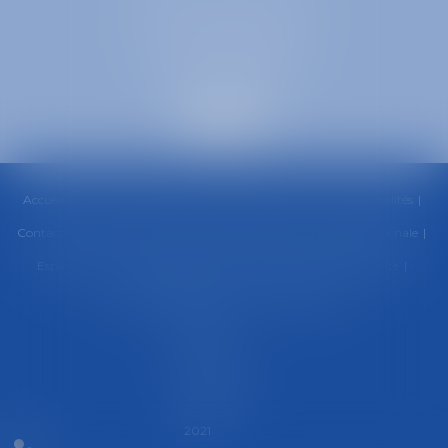
SELARL inter-barreaux
1 rue général Ferrié
73000 CHAMBÉRY
Accueil
Cabinet
Équipe
Compétences
Honoraires
Actualités
Contactez-nous
RDV en ligne
Paiement en ligne
Urgence pénale
Espace client
Politique de cookies
Politique de confidentialité
Mentions légales
Plan du site
Articles
Septeo
Digital &
Services ©
2021