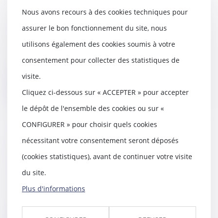
Incapacité permanente : recours
Nous avons recours à des cookies techniques pour
contre la décision de la caisse de
sécurité sociale
assurer le bon fonctionnement du site, nous
08/05/2019
utilisons également des cookies soumis à votre
Lorsqu’une victime est prise en
charge au titre d’une maladie
consentement pour collecter des statistiques de
professionnelle...
visite.
Lire la suite
Cliquez ci-dessous sur « ACCEPTER » pour accepter
le dépôt de l'ensemble des cookies ou sur «
CONFIGURER » pour choisir quels cookies
nécessitant votre consentement seront déposés
Projet de loi avec régime
dérogatoire pour la
(cookies statistiques), avant de continuer votre visite
reconstruction de Notre-Dame
du site.
08/05/2019
Plus d'informations
Le gouvernement pourra se
dispenser de certaines
obligations en matière de ma...