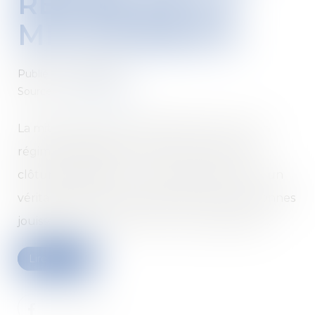
RÉGIME DE LA
MITOYENNETÉ
Publié le :
07/05/2019
Source :
www.notaires.fr
La mitoyenneté peut être définie comme un
régime d'indivision forcée qui concerne les
clôtures séparative : murs, haies, fossés. C'est un
véritable droit de propriété dont deux personnes
jouissent en commun, et non une servitude...
Lire la suite