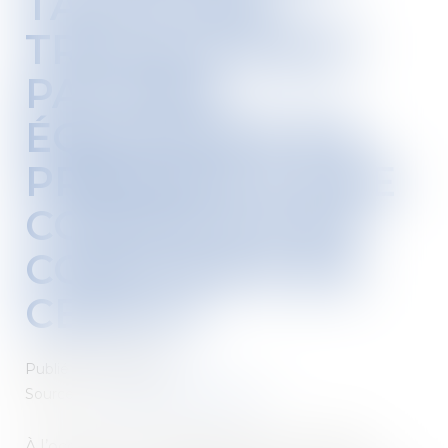
TACITE DES
TRAVAUX N’EST
PAS NON
ÉQUIVOQUE EN
PRÉSENCE D’UNE
CONTESTATION
CONSTANTE DE
CEUX-CI
Publié le :
17/11/2022
Source :
www.lemag-juridique.com
À l’occasion d’un litige opposant un maître