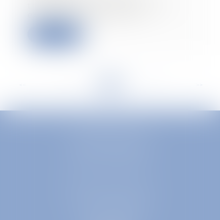
transactionnelle ne peut être
exonérée que pour sa f...
Lire la suite
<<
<
...
90
91
92
93
94
95
96
...
>
>>
EUROPA AVOCATS
1 Place Firmin Gautier
38000 GRENOBLE
SELARL inter-barreaux
1 rue général Ferrié
73000 CHAMBÉRY