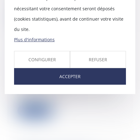
qui participent à la réalisation de
l’ouvrage de...
nécessitant votre consentement seront déposés
Lire la suite
(cookies statistiques), avant de continuer votre visite
du site.
Plus d'informations
Les règles de l'assurance
CONFIGURER
REFUSER
chômage sont prolongées
jusqu'au 31 janvier 2023
ACCEPTER
22/11/2022
Un décret prolonge jusqu'au 31
janvier 2023 l'application des
actuelles règle...
Lire la suite