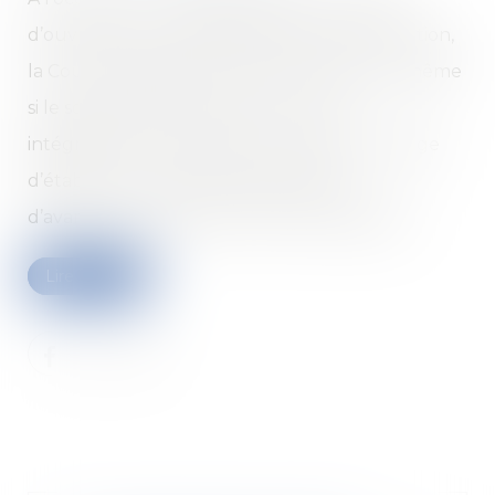
d’ouvrage à un professionnel de la construction,
la Cour de cassation a confirmé le fait que, même
si le solde du prix des travaux versé
intégralement, le fait pour le maître d’ouvrage
d’établir un constat d’huissier d’état
d’avancement de travaux et des malfaçons...
Lire la suite