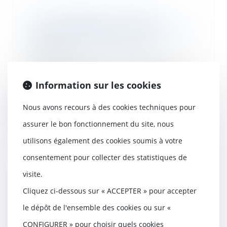
Un congé donné par lettre
recommandée AR non remise au
bailleur n’est pas régulier
23/11/2022
Le congé d’un bail d’habitation
délivré par lettre recommandée
Information sur les cookies
avec demande d...
Nous avons recours à des cookies techniques pour
Lire la suite
assurer le bon fonctionnement du site, nous
utilisons également des cookies soumis à votre
consentement pour collecter des statistiques de
Conditions d’application de la
visite.
garantie décennale aux
Cliquez ci-dessous sur « ACCEPTER » pour accepter
panneaux photovoltaïques
23/11/2022
le dépôt de l'ensemble des cookies ou sur «
Les panneaux photovoltaïques
CONFIGURER » pour choisir quels cookies