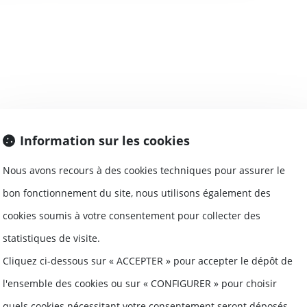
Information sur les cookies
: l’occupation des lieux est insuffisante pour
Nous avons recours à des cookies techniques pour assurer le
ivoque
bon fonctionnement du site, nous utilisons également des
cle 1792-6 du Code civil : « La réception est l'a
cookies soumis à votre consentement pour collecter des
statistiques de visite.
Cliquez ci-dessous sur « ACCEPTER » pour accepter le dépôt de
l'ensemble des cookies ou sur « CONFIGURER » pour choisir
quels cookies nécessitant votre consentement seront déposés