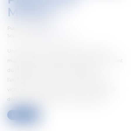
MORAL »
Publié le :
25/06/2020
Source :
www.gazette-du-palais.fr
Une CPAM qui constate dans le calcul de la
majoration de la rente de la victime d’un accident
du travail dont la faute inexcusable de
l’employeur a été reconnue, informe cette
victime d’un trop-perçu d’un certain montant
dont elle lui demande le remboursement...
Lire la suite