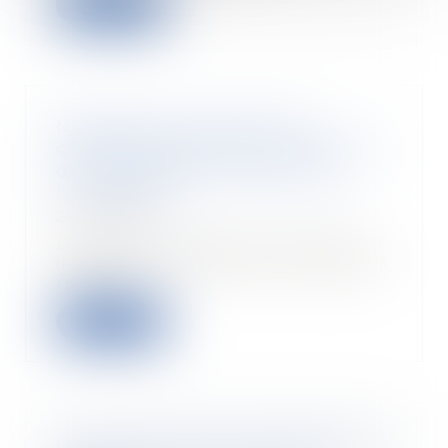
Lire la suite
Négociation du protocole
d’accord préélectoral et étendue
de l’obligation de loyauté de
l’employeur
24/06/2020
Le 05 juillet 2018, une société a
invité les organisations syndicales
représe...
Lire la suite
Local commercial et d’habitation