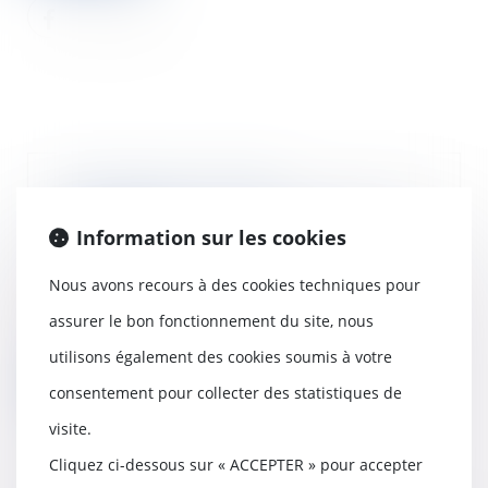
Assurances « pertes
d’exploitation » : l’état des lieux
Information sur les cookies
de l’ACPR
30/06/2020
Nous avons recours à des cookies techniques pour
Dans le cadre de l’exercice de ses
assurer le bon fonctionnement du site, nous
missions, l’Autorité de contrôle
prudentie...
utilisons également des cookies soumis à votre
Lire la suite
consentement pour collecter des statistiques de
visite.
Cliquez ci-dessous sur « ACCEPTER » pour accepter