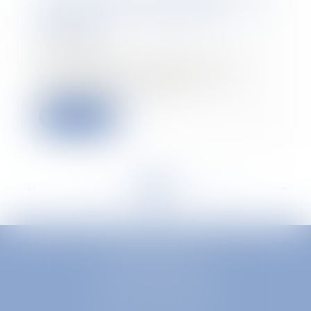
: application des règles de
décence
24/06/2020
Les règles de la décence – et
incidemment, les règlements
sanitaires départem...
Lire la suite
<<
<
...
223
224
225
226
227
228
229
...
>
>>
EUROPA AVOCATS
1 Place Firmin Gautier
38000 GRENOBLE