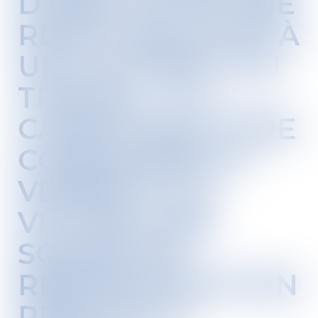
D’INDU POUR UNE
RENTE RELATIVE À
UN ACCIDENT DU
TRAVAIL : LA
CAISSE PEUT ÊTRE
CONDAMNÉE À
VERSER À LA
VICTIME UNE
SOMME EN
RÉPARATION D’UN
PRÉJUDICE