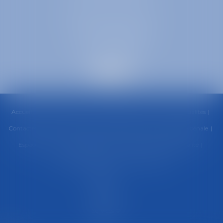
SELARL inter-barreaux
1 rue général Ferrié
73000 CHAMBÉRY
Accueil
Cabinet
Équipe
Compétences
Honoraires
Actualités
Contactez-nous
RDV en ligne
Paiement en ligne
Urgence pénale
Espace client
Politique de cookies
Politique de confidentialité
Mentions légales
Plan du site
Articles
Septeo
Digital &
Services ©