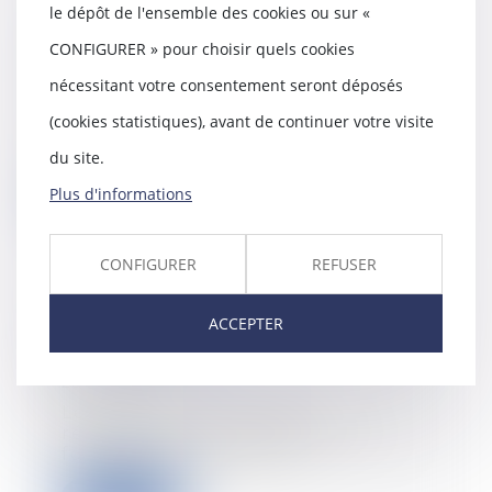
le dépôt de l'ensemble des cookies ou sur «
Covid-19 : force majeure et
CONFIGURER » pour choisir quels cookies
annulations de vols
26/06/2020
nécessitant votre consentement seront déposés
La propagation du virus Covid-19,
(cookies statistiques), avant de continuer votre visite
sur tous les continents, a
contraint certai...
du site.
Plus d'informations
Lire la suite
CONFIGURER
REFUSER
ACCEPTER
Prouver et réparer des désordres
de construction
25/06/2020
Le juge ne peut exiger la
réparation d’un désordre en se
fondant uniquement s...