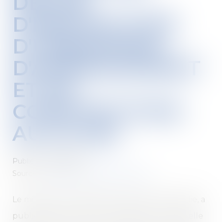
DÉLAIS
D'INSTRUCTION
D'URBANISME,
D'AMÉNAGEMENT
ET DE
CONSTRUCTION
AU 24 MAI
Publié le :
21/05/2020
Source :
www.actu-environnement.com
Le ministre du Logement, Julien Denormandie, a
publié, le 8 mai au Journal officiel, une nouvelle