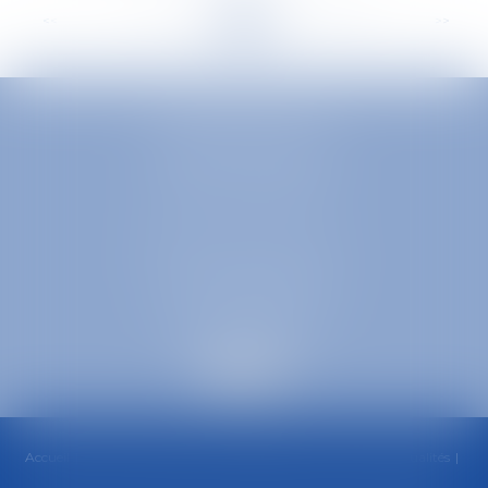
<<
<
...
229
230
231
232
233
234
235
...
>
>>
EUROPA AVOCATS
1 Place Firmin Gautier
38000 GRENOBLE
SELARL inter-barreaux
1 rue général Ferrié
73000 CHAMBÉRY
Accueil
Cabinet
Équipe
Compétences
Honoraires
Actualités