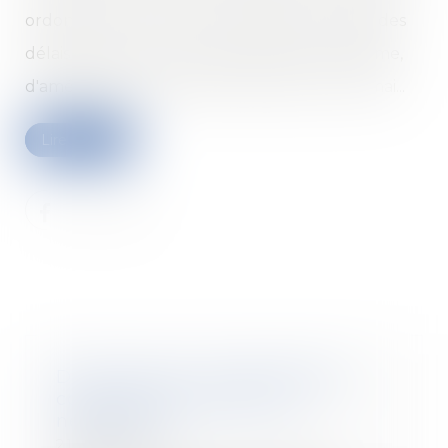
ordonnance qui confirme la date de reprise des
délais d'instruction des demandes d'urbanisme,
d'aménagement et de construction, au 24 mai...
Lire la suite
Droits voisins : l’Autorité de la
concurrence impose une
négociation
21/05/2020