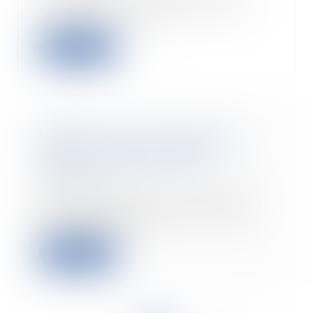
copropriété interdisant la pose
d’enseignes en fa...
Lire la suite
Respect de la vie privée du
salarié : la preuve illicite d’un
détournement de fonds
18/05/2020
Lorsqu’un employeur diligente
une enquête interne visant un
salarié à propos...
Lire la suite