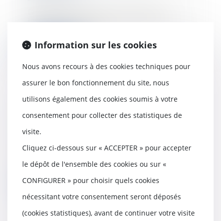
Dans une décision singulière,
l’Autorité de la concurrence a
imposé à Google...
Information sur les cookies
Lire la suite
Nous avons recours à des cookies techniques pour
assurer le bon fonctionnement du site, nous
utilisons également des cookies soumis à votre
Covid-19 et impact sur
consentement pour collecter des statistiques de
l’assurance vie
visite.
19/05/2020
Dans ce contexte, aucun marché
Cliquez ci-dessous sur « ACCEPTER » pour accepter
financier n’a été épargné. Quel
le dépôt de l'ensemble des cookies ou sur «
impact cela a-...
CONFIGURER » pour choisir quels cookies
Lire la suite
nécessitant votre consentement seront déposés
(cookies statistiques), avant de continuer votre visite