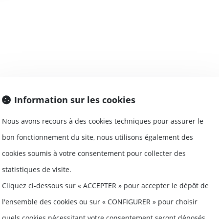
Information sur les cookies
accord des parties sur la chose et sur le prix
Nous avons recours à des cookies techniques pour assurer le
bon fonctionnement du site, nous utilisons également des
aux qui n’a pas signé le projet de bail propos
cookies soumis à votre consentement pour collecter des
statistiques de visite.
Cliquez ci-dessous sur « ACCEPTER » pour accepter le dépôt de
l'ensemble des cookies ou sur « CONFIGURER » pour choisir
r les échéances des mois de juillet et août
quels cookies nécessitant votre consentement seront déposés