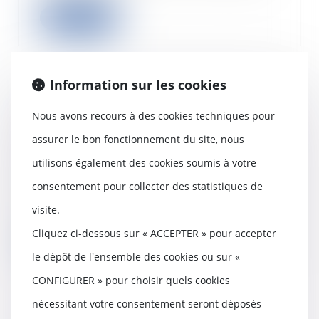
Lire la suite
Information sur les cookies
La date de la connaissance des
Nous avons recours à des cookies techniques pour
faits qui permet au professionnel
d'exercer son action biennale est
assurer le bon fonctionnement du site, nous
l’achèvement des travaux
utilisons également des cookies soumis à votre
08/03/2023
consentement pour collecter des statistiques de
La Cour de cassation dans un
arrêt du 1er mars 2023 détermine
visite.
le point de dép...
Cliquez ci-dessous sur « ACCEPTER » pour accepter
Lire la suite
le dépôt de l'ensemble des cookies ou sur «
CONFIGURER » pour choisir quels cookies
nécessitant votre consentement seront déposés