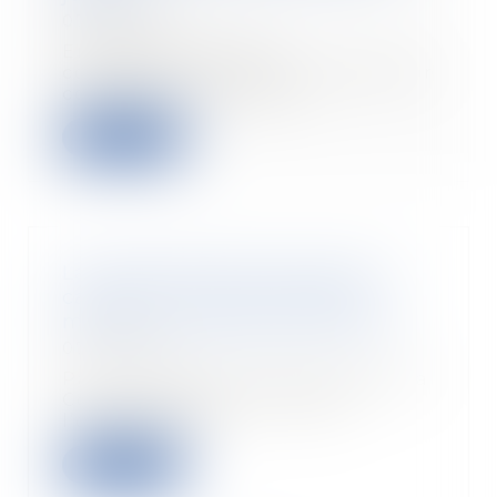
07/03/2023
En matière de baux
commerciaux, le droit de repentir
constitue le fait pour l...
Lire la suite
La clause d’exclusion ayant un
caractère limité ne doit pas
mener à une garantie dérisoire
07/03/2023
Par un arrêt du 9 février 2023, la
Cour de cassation rappelle
l’obligation po...
Lire la suite