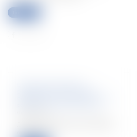
Lire la suite
L'exercice du droit de
préemption des locataires
bénéficiant n’est pas soumis au
paiement des commissions
08/03/2023
Les propriétaires qui souhaitent
vendre leur bien mis en location
doivent pro...