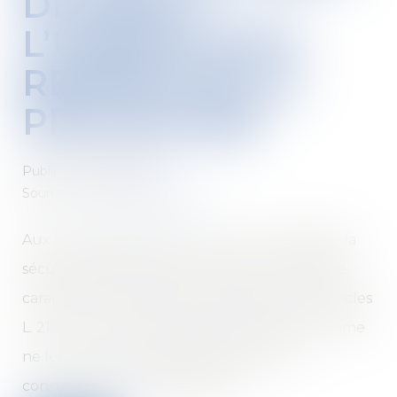
DE DROIT,
L’URSSAF DOIT
RESPECTER LA
PROCÉDURE
Publié le :
06/03/2023
Source :
www.actu-juridique.fr
Aux termes de l’article L. 243-7-2 du Code de la
sécurité sociale, afin d’en restituer le véritable
caractère, les organismes mentionnés aux articles
L. 213-1 et L. 752-1 sont en droit d’écarter, comme
ne leur étant pas opposables, les actes
constitutifs d’un abus de droit...