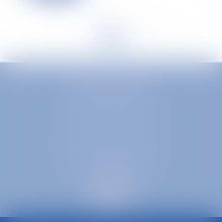
<<
<
...
76
77
78
79
80
81
82
...
>
>>
EUROPA AVOCATS
1 Place Firmin Gautier
38000 GRENOBLE
SELARL inter-barreaux
1 rue général Ferrié
73000 CHAMBÉRY