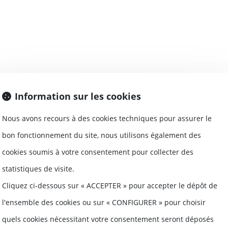
Information sur les cookies
bligatoire : quid des entreprises ?
Nous avons recours à des cookies techniques pour assurer le
 jeudi, le port du masque devient obligatoire d
bon fonctionnement du site, nous utilisons également des
cookies soumis à votre consentement pour collecter des
statistiques de visite.
Cliquez ci-dessous sur « ACCEPTER » pour accepter le dépôt de
l'ensemble des cookies ou sur « CONFIGURER » pour choisir
naître sur l’absence injustifiée au travail
quels cookies nécessitant votre consentement seront déposés