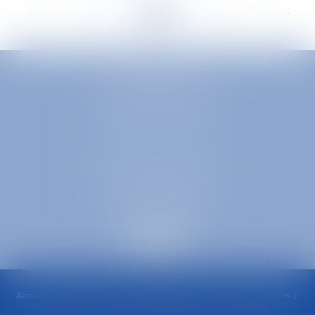
<<
<
...
37
38
39
40
41
42
43
...
>
>>
EUROPA AVOCATS
1 Place Firmin Gautier
38000 GRENOBLE
SELARL inter-barreaux
1 rue général Ferrié
73000 CHAMBÉRY
Accueil
Cabinet
Équipe
Compétences
Honoraires
Actualités