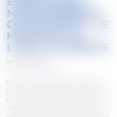
ÉNERGÉTIQUE -
MAPRIMERÉNOV’
COPROPRIÉTÉ : LE
MONTANT DE
L'AIDE AUGMENTE
Publié le :
03/04/2024
Source :
www.service-public.fr
MaPrimeRénov’ Copropriété vous permet de
bénéficier d’une aide financière pour des travaux
effectués au niveau des parties communes de
votre copropriété ou sur des parties privatives
déclarées d’intérêt collectif. Le montant de l’aide