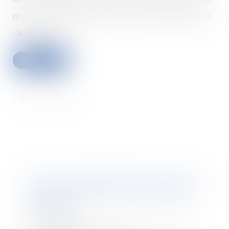
que vous pouvez percevoir a été revalorisé pour
l’année 2024...
Lire la suite
Location interdite du bien acquis
avec un prêt à taux zéro : quelle
sanction ?
10/04/2024