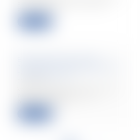
d’un insert dans la cheminée
d’une maison,...
Lire la suite
Bail professionnel ou bail
commercial : quelles différences,
comment choisir ?
02/04/2024
Vous avez décidé de lancer votre
propre entreprise et vous
hésitez, dans le c...
Lire la suite