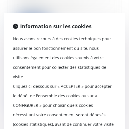
Les articles L. 31-10-6, L 31-10-7 et
R. 31-10-6 du code de la
construction e...
Lire la suite
Information sur les cookies
Nous avons recours à des cookies techniques pour
assurer le bon fonctionnement du site, nous
utilisons également des cookies soumis à votre
Comment se caractérise la faute
dolosive en matière d’assurance ?
consentement pour collecter des statistiques de
09/04/2024
visite.
Conformément à l’article L.113-1
du Code des assurances, les
Cliquez ci-dessous sur « ACCEPTER » pour accepter
pertes et dommag...
le dépôt de l'ensemble des cookies ou sur «
Lire la suite
CONFIGURER » pour choisir quels cookies
nécessitant votre consentement seront déposés
(cookies statistiques), avant de continuer votre visite