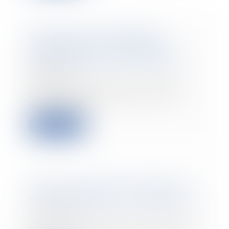
Autorisation d’exploitation
commerciale : un dispositif
expérimental entre en vigueur
18/01/2024
Depuis le 1er janvier, l’autorité
compétente pour délivrer les
autorisations...
Lire la suite
Loi Pinel et baux commerciaux :
entre encadrement et souplesse
16/01/2024
La loi Pinel fêtera en 2024 ses 10