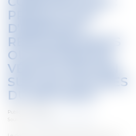
CONSTRUCTION :
PRODUCTION
D'ÉNERGIES
RENOUVELABLES
OU SYSTÈME DE
VÉGÉTALISATION
SUR LES TOITURES
DU BÂTIMENT
Publié le :
17/01/2024
Source :
www.maisondescommunes85.fr
Le décret n° 2023-1208 du 18 décembre 2023