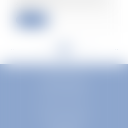
ans. Publiée le 18 juin 2014, la loi
Pinel...
Lire la suite
<<
<
...
44
45
46
47
48
49
50
...
>
>>
EUROPA AVOCATS
1 Place Firmin Gautier
38000 GRENOBLE
SELARL inter-barreaux
1 rue général Ferrié
73000 CHAMBÉRY