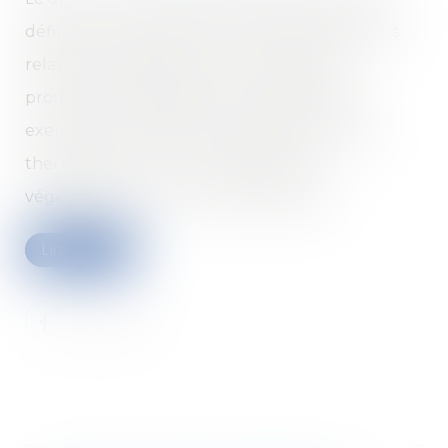
définit la rénovation lourde et les exonérations
relatives à l'intégration d'un procédé de
production d'énergies renouvelables (par
exemple le solaire photovoltaïque, le solaire
thermique, etc.) ou d'un système de
végétalisation, en toiture du bâtiment...
Lire la suite