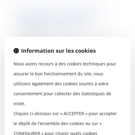
Bien situé en zone tendue et
préavis réduit : rappel sur le
formalisme du congé
23/01/2024
La loi n°2014-366 du 24 mars 2014
pour l'accès au logement et un
Information sur les cookies
urbanisme ré...
Nous avons recours à des cookies techniques pour
Lire la suite
assurer le bon fonctionnement du site, nous
utilisons également des cookies soumis à votre
consentement pour collecter des statistiques de
Publication de l'ordonnance
visite.
relative à l'assurance de la
Cliquez ci-dessous sur « ACCEPTER » pour accepter
responsabilité civile résultant de
la circulation de véhicules
le dépôt de l'ensemble des cookies ou sur «
automoteurs
CONFIGURER » pour choisir quels cookies
23/01/2024