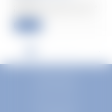
Adoptée en avril dans le cadre de
la loi de simplification de la vie
économiq...
Lire la suite
<<
<
1
2
3
4
5
6
7
...
>
>>
EUROPA AVOCATS
1 Place Firmin Gautier
38000 GRENOBLE
SELARL inter-barreaux
1 rue général Ferrié