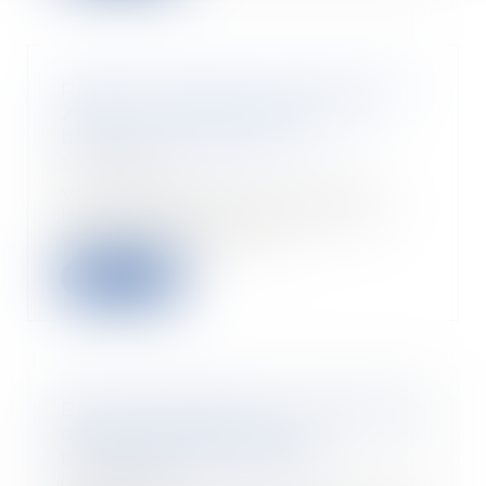
Réforme des baux commerciaux
2026 : ce qui change pour le
bailleur qui gère seul
23/06/2026
Vous détenez un ou plusieurs
locaux commerciaux que vous
gérez sans administr...
Lire la suite
Baux commerciaux : vous pouvez
désormais demander la
mensualisation du loyer
02/06/2026