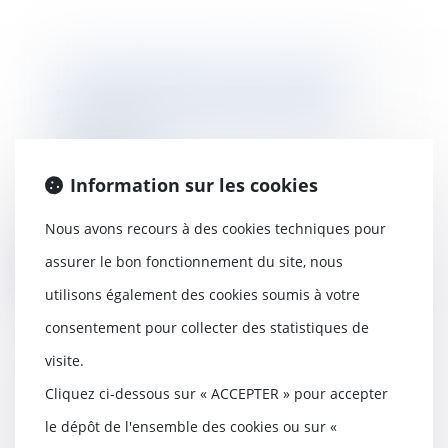
L'immatriculation du locataire
non requise pour les locaux
formant un tout avec le local
principal
15/07/2026
Information sur les cookies
Le propriétaire d'un immeuble
donne en location un local
commercial à destina...
Nous avons recours à des cookies techniques pour
assurer le bon fonctionnement du site, nous
Lire la suite
utilisons également des cookies soumis à votre
consentement pour collecter des statistiques de
visite.
Droit de préférence du locataire
Cliquez ci-dessous sur « ACCEPTER » pour accepter
commercial : la rétractation de
le dépôt de l'ensemble des cookies ou sur «
l'offre exclut la vente forcée