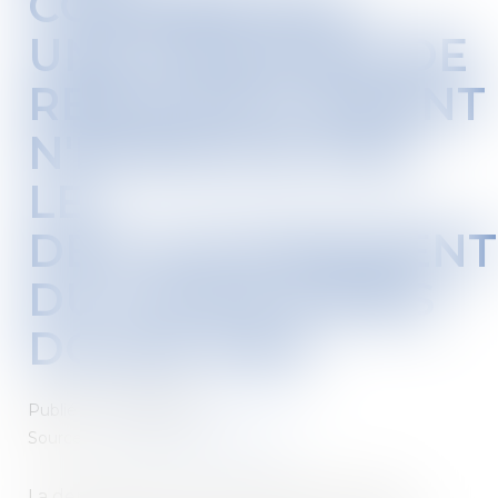
COMMERCIAL :
UNE DEMANDE DE
RENOUVELLEMENT
N'EMPÊCHE PAS
LE
DÉPLAFONNEMENT
DU LOYER APRÈS
DOUZE ANS
Publié le :
04/08/2026
Source :
www.lemag-juridique.com
La demande de renouvellement d'un bail