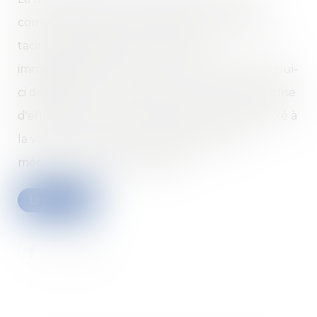
commercial présentée pendant la période de
tacite prolongation ne met pas fin
immédiatement au bail en cours. Dès lors, si celui-
ci dépasse une durée de douze ans avant la prise
d'effet du bail renouvelé, le loyer peut être fixé à
la valeur locative et ne bénéficie plus du
mécanisme de plafonnement...
Lire la suite