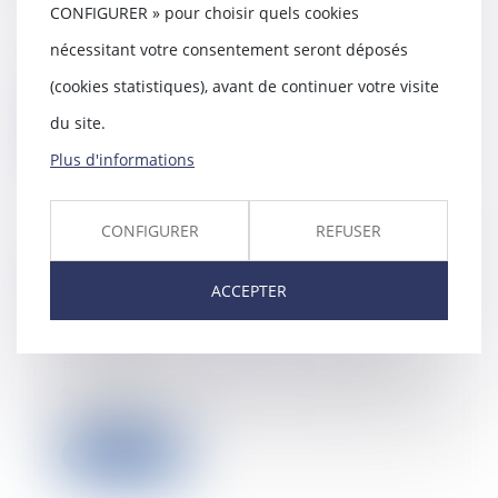
07/07/2026
CONFIGURER » pour choisir quels cookies
Le bailleur qui envisage de
nécessitant votre consentement seront déposés
vendre un local commercial est
tenu de notifier s...
(cookies statistiques), avant de continuer votre visite
du site.
Lire la suite
Plus d'informations
CONFIGURER
REFUSER
Un processus irréversible de
départ des lieux du locataire fait
ACCEPTER
obstacle au repentir du bailleur
30/06/2026
Est tardif le repentir du bailleur
exercé alors que le locataire s'est
engagé...
Lire la suite